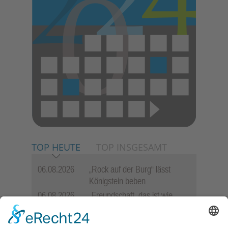
TOP HEUTE
TOP INSGESAMT
06.08.2026
„Rock auf der Burg“ lässt
Königstein beben
06.08.2026
„Freundschaft, das ist wie
Heimat“ – Lions-Präsident
Jürgen Rohrmann setzt auf