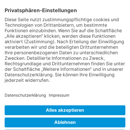
Gemeinschaft und Bewährtes
06.08.2026
Schulranzen schenken Kindern
einen guten Start
06.08.2026
Zwischen Fachwerk, Wein und
Musik: Erste Kronberger
Weinzeit begeistert die
Burgstadt
06.08.2026
Neuer NaturErlebnispfad
eröffnet: Kleine „Wald-
Detektive“ auf den Spuren der
Maus
NACH OBEN
Impressum
Datenschutz
Netiquette
FAQ
AGB
Mediadaten
Copyright Taunus Nachrichten 2009 bis 2026