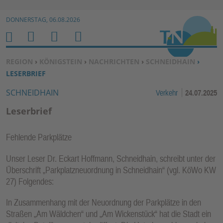
Zur Navigation springen ↓
DONNERSTAG, 06.08.2026
Zum Inhalt springen ↓
M
S
B
H
E
U
E
O
SIE BEFINDEN SICH HIER:
REGION
›
KÖNIGSTEIN
›
NACHRICHTEN
›
SCHNEIDHAIN
›
N
C
N
M
LESERBRIEF
U
H
U
E
SCHNEIDHAIN
Verkehr
24.07.2025
E
T
N
Z
Leserbrief
E
R
Fehlende Parkplätze
F
U
Unser Leser Dr. Eckart Hoffmann, Schneidhain, schreibt unter der
N
Überschrift „Parkplatzneuordnung in Schneidhain“ (vgl. KöWo KW
27) Folgendes:
K
TI
In Zusammenhang mit der Neuordnung der Parkplätze in den
O
Straßen „Am Wäldchen“ und „Am Wickenstück“ hat die Stadt ein
N