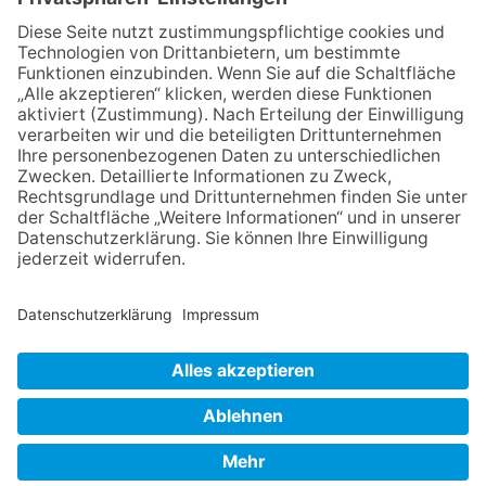
auf
12.05.2026
Zweisprachige Lesung im 7.
Himmel: Vom Geschenk zum
60. Geburtstag zur Autoren-
Karriere
10.05.2026
Hauptamtlicher CDU-Stadtrat
für Friedrichsdorf?
30.07.2026
Ganz Niederhöchstadt wird zur
Festmeile
NACH OBEN
Impressum
Datenschutz
Netiquette
FAQ
AGB
Mediadaten
Copyright Taunus Nachrichten 2009 bis 2026