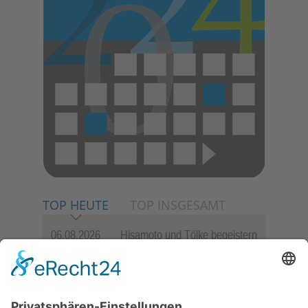
TOP HEUTE
TOP INSGESAMT
06.08.2026
Hisamoto und Tölke begeistern
mit Werken von Walter
Wachsmuth
09.07.2026
Wasserampel steht auf Gelb:
Stadt ruft zum Wassersparen