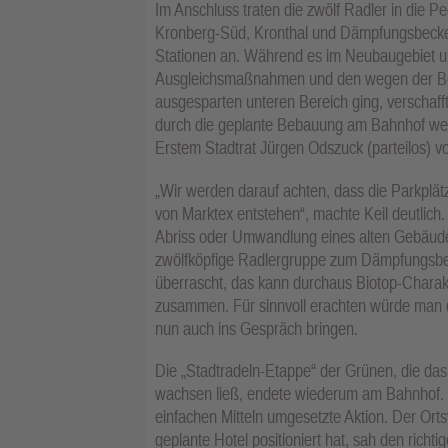
Im Anschluss traten die zwölf Radler in die 
Kronberg-Süd, Kronthal und Dämpfungsbecken
Stationen an. Während es im Neubaugebiet 
Ausgleichsmaßnahmen und den wegen der Be
ausgesparten unteren Bereich ging, verschaff
durch die geplante Bebauung am Bahnhof wegf
Erstem Stadtrat Jürgen Odszuck (parteilos) v
„Wir werden darauf achten, dass die Parkplät
von Marktex entstehen“, machte Keil deutlic
Abriss oder Umwandlung eines alten Gebäude
zwölfköpfige Radlergruppe zum Dämpfungsbe
überrascht, das kann durchaus Biotop-Chara
zusammen. Für sinnvoll erachten würde man 
nun auch ins Gespräch bringen.
Die „Stadtradeln-Etappe“ der Grünen, die da
wachsen ließ, endete wiederum am Bahnhof. 
einfachen Mitteln umgesetzte Aktion. Der Ortsv
geplante Hotel positioniert hat, sah den richt