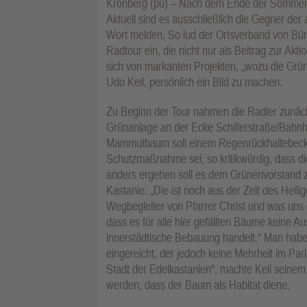
Kronberg (pu) – Nach dem Ende der Sommerp
Aktuell sind es ausschließlich die Gegner de
Wort melden. So lud der Ortsverband von Bün
Radtour ein, die nicht nur als Beitrag zur Akti
sich von markanten Projekten, „wozu die Grün
Udo Keil, persönlich ein Bild zu machen.
Zu Beginn der Tour nahmen die Radler zunäch
Grünanlage an der Ecke Schillerstraße/Bahnho
Mammutbaum soll einem Regenrückhaltebecken 
Schutzmaßnahme sei, so kritikwürdig, dass di
anders ergehen soll es dem Grünenvorstand 
Kastanie. „Die ist noch aus der Zeit des Hei
Wegbegleiter von Pfarrer Christ und was uns d
dass es für alle hier gefällten Bäume keine 
innerstädtische Bebauung handelt.“ Man hab
eingereicht, der jedoch keine Mehrheit im Pa
Stadt der Edelkastanien“, machte Keil seinem
werden, dass der Baum als Habitat diene.