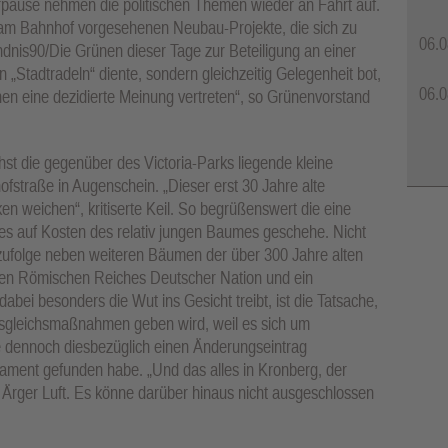
ause nehmen die politischen Themen wieder an Fahrt auf.
r am Bahnhof vorgesehenen Neubau-Projekte, die sich zu
06.0
dnis90/Die Grünen dieser Tage zur Beteiligung an einer
on „Stadtradeln“ diente, sondern gleichzeitig Gelegenheit bot,
06.0
en eine dezidierte Meinung vertreten“, so Grünenvorstand
st die gegenüber des Victoria-Parks liegende kleine
fstraße in Augenschein. „Dieser erst 30 Jahre alte
weichen“, kritiserte Keil. So begrüßenswert die eine
es auf Kosten des relativ jungen Baumes geschehe. Nicht
zufolge neben weiteren Bäumen der über 300 Jahre alten
ligen Römischen Reiches Deutscher Nation und ein
abei besonders die Wut ins Gesicht treibt, ist die Tatsache,
Ausgleichsmaßnahmen geben wird, weil es sich um
e dennoch diesbezüglich einen Änderungseintrag
rlament gefunden habe. „Und das alles in Kronberg, der
 Ärger Luft. Es könne darüber hinaus nicht ausgeschlossen