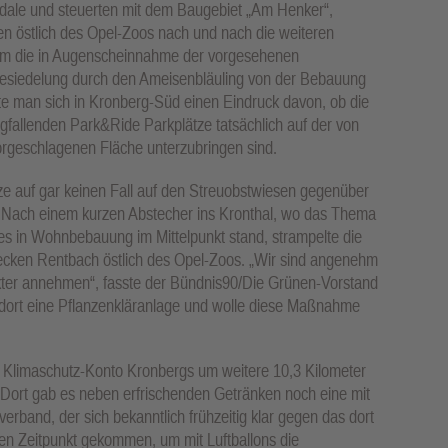
Pedale und steuerten mit dem Baugebiet „Am Henker“,
 östlich des Opel-Zoos nach und nach die weiteren
um die in Augenscheinnahme der vorgesehenen
siedelung durch den Ameisenbläuling von der Bebauung
te man sich in Kronberg-Süd einen Eindruck davon, ob die
allenden Park&Ride Parkplätze tatsächlich auf der von
orgeschlagenen Fläche unterzubringen sind.
ze auf gar keinen Fall auf den Streuobstwiesen gegenüber
h. Nach einem kurzen Abstecher ins Kronthal, wo das Thema
s in Wohnbebauung im Mittelpunkt stand, strampelte die
cken Rentbach östlich des Opel-Zoos. „Wir sind angenehm
kter annehmen“, fasste der Bündnis90/Die Grünen-Vorstand
dort eine Pflanzenkläranlage und wolle diese Maßnahme
s Klimaschutz-Konto Kronbergs um weitere 10,3 Kilometer
Dort gab es neben erfrischenden Getränken noch eine mit
erband, der sich bekanntlich frühzeitig klar gegen das dort
igen Zeitpunkt gekommen, um mit Luftballons die