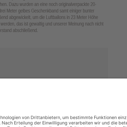
en. Dazu wurden an eine noch originalverpackte 20-
rei Meter gelbes Geschenkband samt einiger bunter
eßend abgewickelt, um die Luftballons in 23 Meter Höhe
 werden, das ist gewaltig und unserer Meinung nach nicht
rstand abschließend.
NACH OBEN