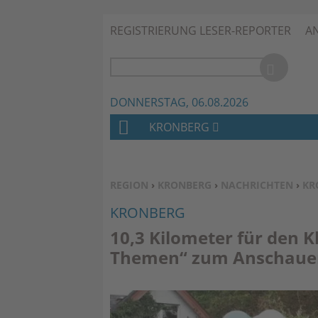
REGISTRIERUNG LESER-REPORTER
A
DONNERSTAG, 06.08.2026
KRONBERG
H
O
M
SIE BEFINDEN SICH HIER:
REGION
›
KRONBERG
›
NACHRICHTEN
›
KR
E
KRONBERG
10,3 Kilometer für den 
Themen“ zum Anschaue