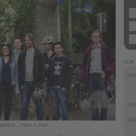
TOP
06.0
06.0
06.0
ruppenfoto … Fotos: S. Puck