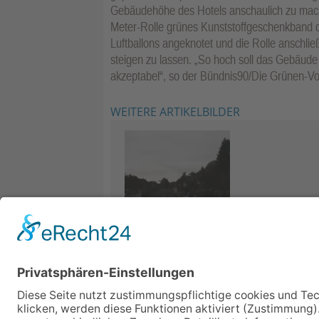
Gebäudehöhe des Hotels anschaulich zu mach
Meter-Rolle grünes Kunststoffgeschenkband d
Luftballons angeknotet und die Rolle anschli
steigen zu lassen. „So hoch soll das Gebäude
akzeptabel“, so der Bündnis90/Die Grünen-Vo
WEITERE ARTIKELBILDER