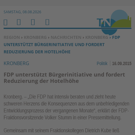
Zur Navigation springen ↓
SAMSTAG, 08.08.2026
Zum Inhalt springen ↓
M
S
B
H
E
U
E
O
SIE BEFINDEN SICH HIER:
REGION
›
KRONBERG
›
NACHRICHTEN
›
KRONBERG
› FDP
N
C
N
M
UNTERSTÜTZT BÜRGERINITIATIVE UND FORDERT
U
H
U
E
REDUZIERUNG DER HOTELHÖHE
E
T
KRONBERG
Politik
16.09.2015
N
Z
E
FDP unterstützt Bürgerinitiative und fordert
R
Reduzierung der Hotelhöhe
F
U
Kronberg. – „Die FDP hat intensiv beraten und zieht heute
N
schweren Herzens die Konsequenzen aus dem unbefriedigenden
K
Entwicklungsprozess der vergangenen Monate“, erklärt der FDP-
TI
Fraktionsvorsitzende Volker Stumm in einer Pressemitteilung.
O
Gemeinsam mit seinem Fraktionskollegen Dietrich Kube ließ
N