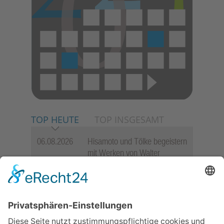
TOP HEUTE
TOP INSGESAMT
06.08.2026
Hisamoto und Tölke begeistern
mit Werken von Walter
Wachsmuth
09.07.2026
Wasserampel steht auf Gelb:
Stadt ruft zum Wassersparen
auf
30.07.2026
Ganz Niederhöchstadt wird zur