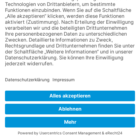
Festmeile
06.08.2026
Jugendchor Hochtaunus
präsentiert sein neues
Programm „Changes“
12.05.2026
Zweisprachige Lesung im 7.
Himmel: Vom Geschenk zum
60. Geburtstag zur Autoren-
Karriere
NACH OBEN
Impressum
Datenschutz
Netiquette
FAQ
AGB
Mediadaten
Copyright Taunus Nachrichten 2009 bis 2026
Powered by
native:media
.