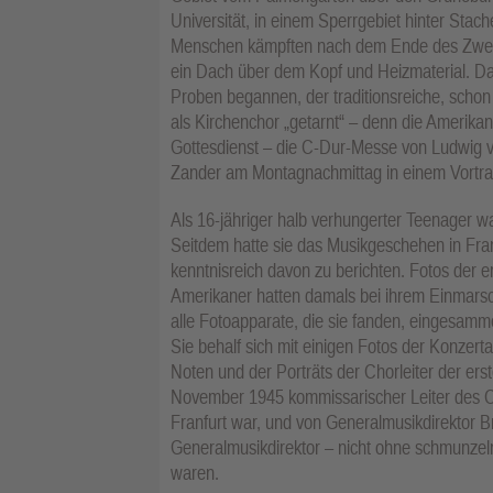
Universität, in einem Sperrgebiet hinter Stac
Menschen kämpften nach dem Ende des Zweit
ein Dach über dem Kopf und Heizmaterial. Da
Proben begannen, der traditionsreiche, scho
als Kirchenchor „getarnt“ – denn die Amerika
Gottesdienst – die C-Dur-Messe von Ludwig v
Zander am Montagnachmittag in einem Vortrag 
Als 16-jähriger halb verhungerter Teenager w
Seitdem hatte sie das Musikgeschehen in Fran
kenntnisreich davon zu berichten. Fotos der er
Amerikaner hatten damals bei ihrem Einmarsch
alle Fotoapparate, die sie fanden, eingesamme
Sie behalf sich mit einigen Fotos der Konz
Noten und der Porträts der Chorleiter der ers
November 1945 kommissarischer Leiter des Cä
Franfurt war, und von Generalmusikdirektor B
Generalmusikdirektor – nicht ohne schmunzel
waren.