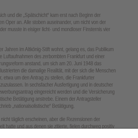
sich und die „Spätschicht“ kam erst nach Beginn der
en Oper an. Alle stoben auseinander, um nicht von der
er musste in eisiger licht- und mondloser Finsternis vier
ier Jahren im Altkönig-Stift wohnt, gelang es, das Publikum
ige Luftaufnahmen des zerbombten Frankfurt und einer
ungsreform anstand, um sich am 20. Juni 1948 das
ustrierten die damalige Realität, mit der sich die Menschen
r, etwa um den Antrag zu stellen, die Frankfurter
zuzulassen. In sechsfacher Ausfertigung und in deutscher
ewerbungsantrag eingereicht werden und die Versicherung
stische Betätigung anstrebe. Einem der Antragsteller
hrieb „nationalsolistische“ Betätigung.
icht täglich erscheinen, aber die Rezensionen der
hatte und aus denen sie zitierte, fielen durchweg positiv
 zum Trotz waren Proben und Konzerte gerade damals