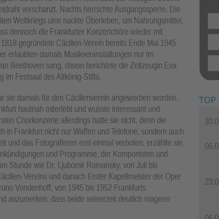
heldraht verschanzt. Nachts herrschte Ausgangssperre. Die
en Weltkriegs ums nackte Überleben, um Nahrungsmittel,
ss dennoch die Frankfurter Konzertchöre wieder mit
n 1818 gegründete Cäcilien-Verein bereits Ende Mai 1945
ner erlaubten damals Musikveranstaltungen nur im
an Beethoven sang, davon berichtete die Zeitzeugin Eva
im Festsaal des Altkönig-Stifts.
ar sie damals für den Cäcilienverein angeworben worden.
TOP
kfurt hautnah miterlebt und wusste interessant und
sten Chorkonzerte allerdings hatte sie nicht, denn die
30.0
 in Frankfurt nicht nur Waffen und Telefone, sondern auch
lt und das Fotografieren erst einmal verboten, erzählte sie.
06.0
ertankündigungen und Programme, der Komponisten und
ten Stunde wie Dr. Ljubomir Romansky, von Juli bis
cilien-Vereins und danach Erster Kapellmeister der Oper
23.0
runo Vondenhoff, von 1945 bis 1952 Frankfurts
nd anzumerken, dass beide seinerzeit deutlich magerer
06.0