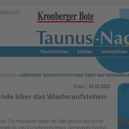
Zur Navigation springen ↓
NMELDEN
Zum Inhalt springen ↓
Nachrichten
Stellen
Immobilien
ONBERG
› LEBENDIGE GESCHICHTSSTUNDE ÜBER DAS WIEDERAU
Kultur
24.10.2013
unde über das Wiederaufstehen
sche. Die Amerikaner hatten die Stadt besetzt und sich im
gpark bis zum IG-Farben-Hochhaus, der heutigen Goethe-