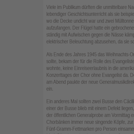
Viele im Publikum dürften die unmittelbare Na
lebendiger Geschichtsunterricht als sie beispi
wo die Decke undicht war und zwei Mülltonne
aufzufangen. Der Flügel hatte ein gebrochene
ständig mit Aufwischen gegen die Nässe kämpf
elektrischer Beleuchtung abzusehen, da sie
Als Ende des Jahres 1945 das Weihnachts-Or
sollte, bekam der für die Rolle des Evangelis
wohnte, keine Einreiseerlaubnis in die amer
Konzerttages der Chor ohne Evangelist da. D
am Abend paukte der neue Generalmusikdirekt
ein.
Ein anderes Mal sollten zwei Busse den Cäci
einer der Busse blieb mit einem Defekt lieg
der öffentlichen Generalprobe am Vormittag 
Chorbänken immer neue singende Köpfe, zur F
Fünf-Gramm-Fettmarken pro Person einsammel