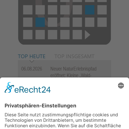
TOP HEUTE
TOP INSGESAMT
06.08.2026
Neuer NaturErlebnispfad
eröffnet: Kleine „Wald-
Detektive“ auf den Spuren der
Maus
06.08.2026
„Rock auf der Burg“ lässt
Königstein beben
06.08.2026
„Freundschaft, das ist wie
Heimat“ – Lions-Präsident
Jürgen Rohrmann setzt auf