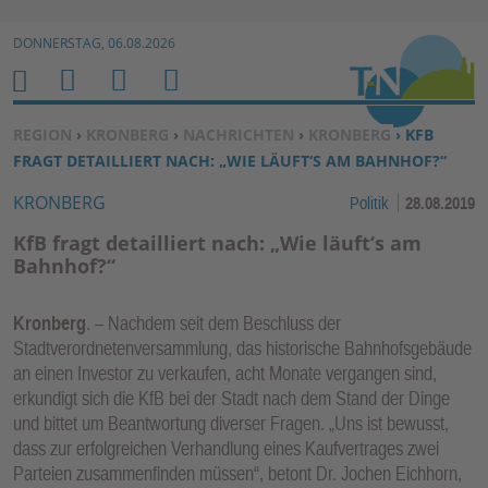
Zur Navigation springen ↓
DONNERSTAG, 06.08.2026
Zum Inhalt springen ↓
M
S
B
H
E
U
E
O
SIE BEFINDEN SICH HIER:
REGION
›
KRONBERG
›
NACHRICHTEN
›
KRONBERG
› KFB
N
C
N
M
FRAGT DETAILLIERT NACH: „WIE LÄUFT‘S AM BAHNHOF?“
U
H
U
E
KRONBERG
Politik
28.08.2019
E
T
N
Z
KfB fragt detailliert nach: „Wie läuft‘s am
E
Bahnhof?“
R
F
Kronberg
. – Nachdem seit dem Beschluss der
U
Stadtverordnetenversammlung, das historische Bahnhofsgebäude
N
an einen Investor zu verkaufen, acht Monate vergangen sind,
K
erkundigt sich die KfB bei der Stadt nach dem Stand der Dinge
und bittet um Beantwortung diverser Fragen. „Uns ist bewusst,
TI
dass zur erfolgreichen Verhandlung eines Kaufvertrages zwei
O
Parteien zusammenfinden müssen“, betont Dr. Jochen Eichhorn,
N