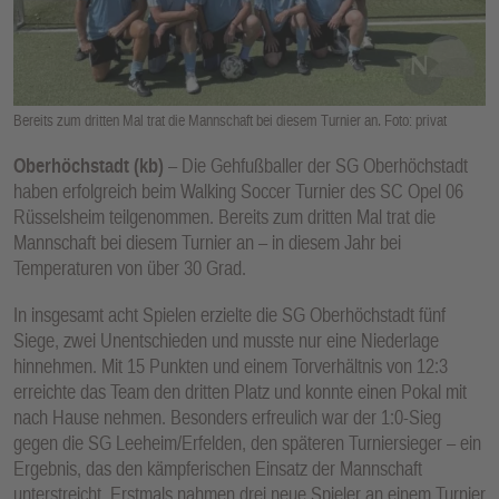
E
N
Bereits zum dritten Mal trat die Mannschaft bei diesem Turnier an. Foto: privat
Oberhöchstadt (kb)
– Die Gehfußballer der SG Oberhöchstadt
haben erfolgreich beim Walking Soccer Turnier des SC Opel 06
Rüsselsheim teilgenommen. Bereits zum dritten Mal trat die
Mannschaft bei diesem Turnier an – in diesem Jahr bei
Temperaturen von über 30 Grad.
In insgesamt acht Spielen erzielte die SG Oberhöchstadt fünf
Siege, zwei Unentschieden und musste nur eine Niederlage
hinnehmen. Mit 15 Punkten und einem Torverhältnis von 12:3
erreichte das Team den dritten Platz und konnte einen Pokal mit
nach Hause nehmen. Besonders erfreulich war der 1:0-Sieg
gegen die SG Leeheim/Erfelden, den späteren Turniersieger – ein
Ergebnis, das den kämpferischen Einsatz der Mannschaft
unterstreicht. Erstmals nahmen drei neue Spieler an einem Turnier