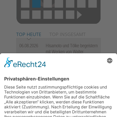
TOP HEUTE
TOP INSGESAMT
06.08.2026
Hisamoto und Tölke begeistern
mit Werken von Walter
Wachsmuth
09.07.2026
Wasserampel steht auf Gelb:
Stadt ruft zum Wassersparen
auf
30.07.2026
Ganz Niederhöchstadt wird zur
Festmeile
06.08.2026
Jugendchor Hochtaunus
präsentiert sein neues
Programm „Changes“
12.05.2026
Zweisprachige Lesung im 7.