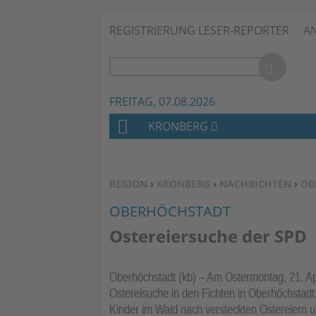
REGISTRIERUNG LESER-REPORTER
A
FREITAG, 07.08.2026
KRONBERG
H
O
M
SIE BEFINDEN SICH HIER:
REGION
›
KRONBERG
›
NACHRICHTEN
›
OB
E
OBERHÖCHSTADT
Ostereiersuche der SPD
Oberhöchstadt (kb) – Am Ostermontag, 21. Apri
Ostereisuche in den Fichten in Oberhöchstadt
Kinder im Wald nach versteckten Ostereiern un