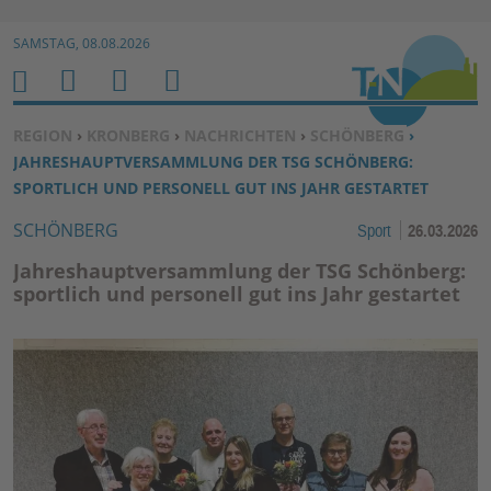
Zur Navigation springen ↓
SAMSTAG, 08.08.2026
Zum Inhalt springen ↓
M
S
B
H
E
U
E
O
SIE BEFINDEN SICH HIER:
REGION
›
KRONBERG
›
NACHRICHTEN
›
SCHÖNBERG
›
N
C
N
M
JAHRESHAUPTVERSAMMLUNG DER TSG SCHÖNBERG:
U
H
U
E
SPORTLICH UND PERSONELL GUT INS JAHR GESTARTET
E
T
SCHÖNBERG
Sport
26.03.2026
N
Z
E
Jahreshauptversammlung der TSG Schönberg:
R
sportlich und personell gut ins Jahr gestartet
F
U
N
K
TI
O
N