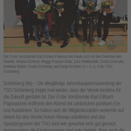
E
N
Der Erste Vorsitzende Karl Eilhard-Papouschek freute sich mit den Geehrten des
Abends: Monika Schmitt, Meggy Prassel-Walz, Lars Hildebrandt, Giulia Grisciullo,
Matthias Müller, Gisela Schwittay und Sonja Schüller (v. l. n. r.). Foto: TSG
Schönberg
Schönberg (kb) – Die diesjährige Jahreshauptversammlung der
TSG Schönberg zeigte mal wieder, dass der Verein bestens für
die Zukunft gerüstet ist. Der Erste Vorsitzende Karl Eilhard-
Papouschek eröffnete den Abend mit zahlreichen positiven Ein-
und Ausblicken. So haben sich die Mitgliederzahlen weiterhin auf
einem für den Verein hohen Niveau stabilisiert und das
Sportprogramm der TSG wird wie gewohnt sehr gut genutzt.
Insbesondere die Kindergruppen sind sehr beliebt. Aber auch die