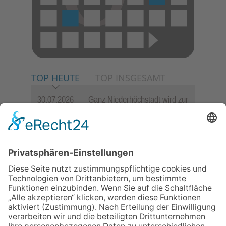
TOP HEUTE
TOP INSGESAMT
30.07.2026
Ganz Niederhöchstadt wird zur
Festmeile
06.08.2026
Jugendchor Hochtaunus
präsentiert sein neues
Programm „Changes“
23.07.2026
Zwischen Fachwerk, Wein und
Sommerabend: Der Rettershof
lädt wieder zum Weinfest ein
06.08.2026
Hisamoto und Tölke begeistern
mit Werken von Walter
Wachsmuth