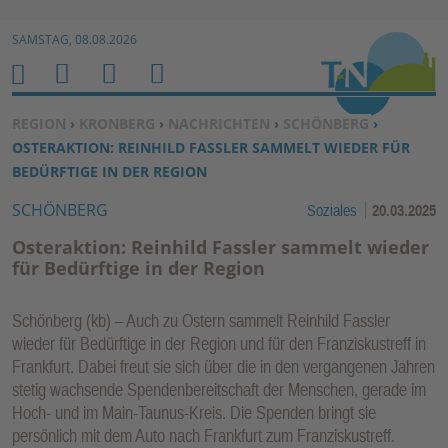
Zur Navigation springen ↓
SAMSTAG, 08.08.2026
Zum Inhalt springen ↓
M
S
B
H
E
U
E
O
SIE BEFINDEN SICH HIER:
REGION
›
KRONBERG
›
NACHRICHTEN
›
SCHÖNBERG
›
N
C
N
M
OSTERAKTION: REINHILD FASSLER SAMMELT WIEDER FÜR
U
H
U
E
BEDÜRFTIGE IN DER REGION
E
T
SCHÖNBERG
Soziales
20.03.2025
N
Z
E
Osteraktion: Reinhild Fassler sammelt wieder
R
für Bedürftige in der Region
F
U
Schönberg (kb) – Auch zu Ostern sammelt Reinhild Fassler
N
wieder für Bedürftige in der Region und für den Franziskustreff in
K
Frankfurt. Dabei freut sie sich über die in den vergangenen Jahren
TI
stetig wachsende Spendenbereitschaft der Menschen, gerade im
Hoch- und im Main-Taunus-Kreis. Die Spenden bringt sie
O
persönlich mit dem Auto nach Frankfurt zum Franziskustreff.
N