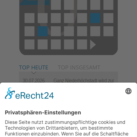
TOP HEUTE
TOP INSGESAMT
30.07.2026
Ganz Niederhöchstadt wird zur
Festmeile
06.08.2026
Jugendchor Hochtaunus
präsentiert sein neues
Programm „Changes“
23.07.2026
Zwischen Fachwerk, Wein und
Sommerabend: Der Rettershof
lädt wieder zum Weinfest ein