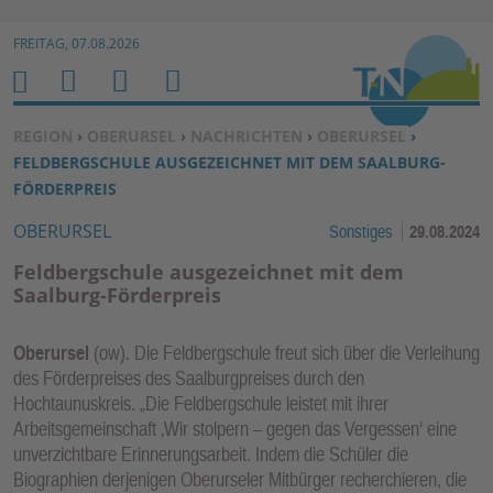
Zur Navigation springen ↓
FREITAG, 07.08.2026
Zum Inhalt springen ↓
M
S
B
H
E
U
E
O
SIE BEFINDEN SICH HIER:
REGION
›
OBERURSEL
›
NACHRICHTEN
›
OBERURSEL
›
N
C
N
M
FELDBERGSCHULE AUSGEZEICHNET MIT DEM SAALBURG-
U
H
U
E
FÖRDERPREIS
E
T
OBERURSEL
Sonstiges
29.08.2024
N
Z
E
Feldbergschule ausgezeichnet mit dem
R
Saalburg-Förderpreis
F
U
Oberursel
(ow). Die Feldbergschule freut sich über die Verleihung
N
des Förderpreises des Saalburgpreises durch den
K
Hochtaunuskreis. „Die Feldbergschule leistet mit ihrer
TI
Arbeitsgemeinschaft ‚Wir stolpern – gegen das Vergessen‘ eine
unverzichtbare Erinnerungsarbeit. Indem die Schüler die
O
Biographien derjenigen Oberurseler Mitbürger recherchieren, die
N