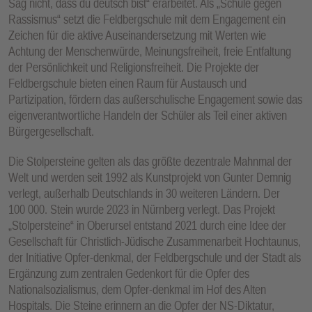
Sag nicht, dass du deutsch bist“ erarbeitet. Als „Schule gegen
Rassismus“ setzt die Feldbergschule mit dem Engagement ein
Zeichen für die aktive Auseinandersetzung mit Werten wie
Achtung der Menschenwürde, Meinungsfreiheit, freie Entfaltung
der Persönlichkeit und Religionsfreiheit. Die Projekte der
Feldbergschule bieten einen Raum für Austausch und
Partizipation, fördern das außerschulische Engagement sowie das
eigenverantwortliche Handeln der Schüler als Teil einer aktiven
Bürgergesellschaft.
Die Stolpersteine gelten als das größte dezentrale Mahnmal der
Welt und werden seit 1992 als Kunstprojekt von Gunter Demnig
verlegt, außerhalb Deutschlands in 30 weiteren Ländern. Der
100 000. Stein wurde 2023 in Nürnberg verlegt. Das Projekt
„Stolpersteine“ in Oberursel entstand 2021 durch eine Idee der
Gesellschaft für Christlich-Jüdische Zusammenarbeit Hochtaunus,
der Initiative Opfer-denkmal, der Feldbergschule und der Stadt als
Ergänzung zum zentralen Gedenkort für die Opfer des
Nationalsozialismus, dem Opfer-denkmal im Hof des Alten
Hospitals. Die Steine erinnern an die Opfer der NS-Diktatur,