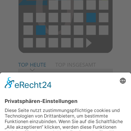
TOP HEUTE
TOP INSGESAMT
06.08.2026
Neuer NaturErlebnispfad
eröffnet: Kleine „Wald-
Detektive“ auf den Spuren der
Maus
06.08.2026
Baustellenführung führt auch in
die Zukunft der Stadt
Königstein
06.08.2026
Klinikforum zum Thema