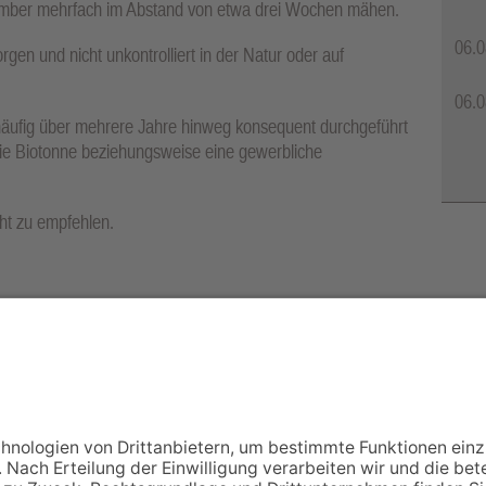
ember mehrfach im Abstand von etwa drei Wochen mähen.
06.0
rgen und nicht unkontrolliert in der Natur oder auf
06.0
äufig über mehrere Jahre hinweg konsequent durchgeführt
 die Biotonne beziehungsweise eine gewerbliche
ht zu empfehlen.
richs kommt nicht in Betracht. Die Zulassungen für
hutzmittel sind ausgelaufen, sodass diese Mittel nicht
NACH OBEN