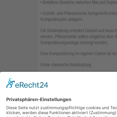
• Befallene Bereiche zwischen Mai und Sept
• Schnitt- und Pflanzenreste fachgerecht entso
Komposthaufen ablagern.
Die Bekämpfung erfordert Geduld und muss h
werden. Pflanzenteile sollten möglichst über
Kompostierungsanlage entsorgt werden.
Eine Kompostierung im eigenen Garten ist nic
Keine chemische Bekämpfung
Eine chemische Bekämpfung des Staudenknöte
entsprechende systemisch wirkende Pflanzensc
mehr eingesetzt werden dürfen.