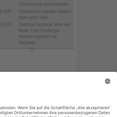
Gemeinschaft und Bewährtes
8.2026
Schulranzen schenken Kindern
einen guten Start
8.2026
Zwischen Fachwerk, Wein und
Musik: Erste Kronberger
Weinzeit begeistert die
Burgstadt