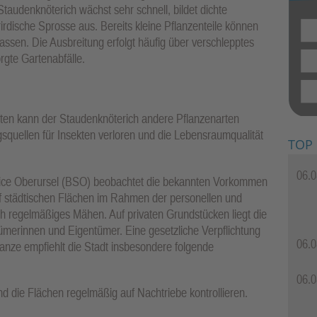
audenknöterich wächst sehr schnell, bildet dichte
rirdische Sprosse aus. Bereits kleine Pflanzenteile können
ssen. Die Ausbreitung erfolgt häufig über verschlepptes
gte Gartenabfälle.
ten kann der Staudenknöterich andere Pflanzenarten
quellen für Insekten verloren und die Lebensraumqualität
TOP
06.0
vice Oberursel (BSO) beobachtet die bekannten Vorkommen
f städtischen Flächen im Rahmen der personellen und
h regelmäßiges Mähen. Auf privaten Grundstücken liegt die
merinnen und Eigentümer. Eine gesetzliche Verpflichtung
06.0
anze empfiehlt die Stadt insbesondere folgende
06.0
d die Flächen regelmäßig auf Nachtriebe kontrollieren.