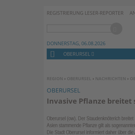
REGISTRIERUNG LESER-REPORTER
A
DONNERSTAG, 06.08.2026
OBERURSEL
H
O
M
SIE BEFINDEN SICH HIER:
REGION
›
OBERURSEL
›
NACHRICHTEN
›
O
E
OBERURSEL
Invasive Pflanze breitet 
Oberursel (ow). Der Staudenknöterich breitet
Asien stammende Pflanze gilt als sogenannte
Die Stadt Oberursel informiert daher über di