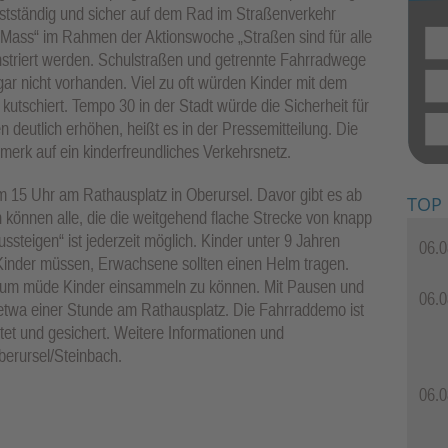
bstständig und sicher auf dem Rad im Straßenverkehr
l Mass“ im Rahmen der Aktionswoche „Straßen sind für alle
striert werden. Schulstraßen und getrennte Fahrradwege
gar nicht vorhanden. Viel zu oft würden Kinder mit dem
 kutschiert. Tempo 30 in der Stadt würde die Sicherheit für
deutlich erhöhen, heißt es in der Pressemitteilung. Die
nmerk auf ein kinderfreundliches Verkehrsnetz.
m 15 Uhr am Rathausplatz in Oberursel. Davor gibt es ab
TOP
 können alle, die die weitgehend flache Strecke von knapp
ussteigen“ ist jederzeit möglich. Kinder unter 9 Jahren
06.0
inder müssen, Erwachsene sollten einen Helm tragen.
, um müde Kinder einsammeln zu können. Mit Pausen und
06.0
twa einer Stunde am Rathausplatz. Die Fahrraddemo ist
itet und gesichert. Weitere Informationen und
erursel/Steinbach.
06.0