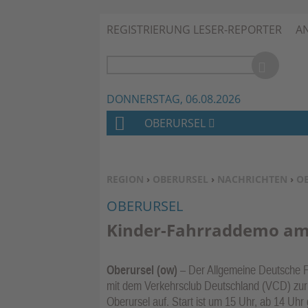
REGISTRIERUNG LESER-REPORTER
A
DONNERSTAG, 06.08.2026
OBERURSEL
H
O
M
SIE BEFINDEN SICH HIER:
REGION
›
OBERURSEL
›
NACHRICHTEN
›
O
E
OBERURSEL
Kinder-Fahrraddemo am
Oberursel (ow)
– Der Allgemeine Deutsche F
mit dem Verkehrsclub Deutschland (VCD) zur
Oberursel auf. Start ist um 15 Uhr, ab 14 Uh