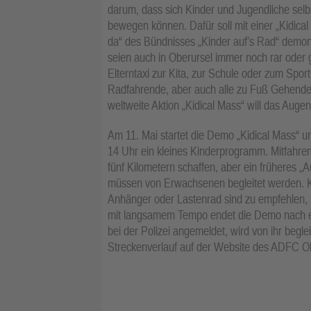
darum, dass sich Kinder und Jugendliche sel
bewegen können. Dafür soll mit einer „Kidica
da“ des Bündnisses „Kinder auf’s Rad“ demon
seien auch in Oberursel immer noch rar oder 
Elterntaxi zur Kita, zur Schule oder zum Sport
Radfahrende, aber auch alle zu Fuß Gehenden 
weltweite Aktion „Kidical Mass“ will das Auge
Am 11. Mai startet die Demo „Kidical Mass“ u
14 Uhr ein kleines Kinderprogramm. Mitfahren
fünf Kilometern schaffen, aber ein früheres „A
müssen von Erwachsenen begleitet werden. K
Anhänger oder Lastenrad sind zu empfehlen
mit langsamem Tempo endet die Demo nach e
bei der Polizei angemeldet, wird von ihr begle
Streckenverlauf auf der Website des ADFC Ob