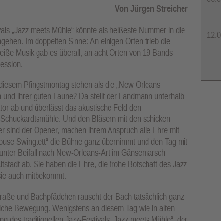
Von Jürgen Streicher
vals „Jazz meets Mühle“ könnte als heißeste Nummer in die
12.0
ngehen. Im doppelten Sinne: An einigen Orten trieb die
heiße Musik gab es überall, an acht Orten von 19 Bands
ession.
 diesem Pfingstmontag stehen als die „New Orleans
n und ihrer guten Laune? Da stellt der Landmann unterhalb
or ab und überlässt das akustische Feld den
r Schuckardtsmühle. Und den Bläsern mit den schicken
sind der Opener, machen ihrem Anspruch alle Ehre mit
ouse Swingtett“ die Bühne ganz übernimmt und den Tag mit
 unter Beifall nach New-Orleans-Art im Gänsemarsch
tstadt ab. Sie haben die Ehre, die frohe Botschaft des Jazz
 sie auch mitbekommt.
raße und Bachpfädchen rauscht der Bach tatsächlich ganz
dliche Bewegung. Wenigstens an diesem Tag wie in alten
ung des traditionellen Jazz-Festivals „Jazz meets Mühle“, der