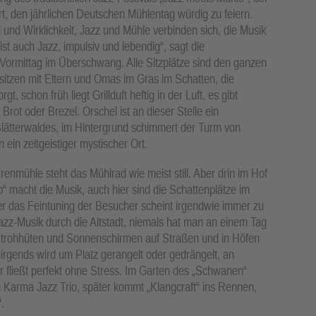
Art, den jährlichen Deutschen Mühlentag würdig zu feiern.
d und Wirklichkeit, Jazz und Mühle verbinden sich, die Musik
t auch Jazz, impulsiv und lebendig“, sagt die
Vormittag im Überschwang. Alle Sitzplätze sind den ganzen
sitzen mit Eltern und Omas im Gras im Schatten, die
 schon früh liegt Grillduft heftig in der Luft, es gibt
ot oder Brezel. Orschel ist an dieser Stelle ein
Blätterwaldes, im Hintergrund schimmert der Turm von
ein zeitgeistiger mystischer Ort.
enmühle steht das Mühlrad wie meist still. Aber drin im Hof
rio“ macht die Musik, auch hier sind die Schattenplätze im
ber das Feintuning der Besucher scheint irgendwie immer zu
azz-Musik durch die Altstadt, niemals hat man an einem Tag
Strohhüten und Sonnenschirmen auf Straßen und in Höfen
r nirgends wird um Platz gerangelt oder gedrängelt, an
r fließt perfekt ohne Stress. Im Garten des „Schwanen“
m Karma Jazz Trio, später kommt „Klangcraft“ ins Rennen,
.