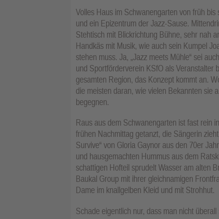
Volles Haus im Schwanengarten von früh bis 
und ein Epizentrum der Jazz-Sause. Mittendr
Stehtisch mit Blickrichtung Bühne, sehr nah 
Handkäs mit Musik, wie auch sein Kumpel Joach
stehen muss. Ja, „Jazz meets Mühle“ sei auch i
und Sportförderverein KSfO als Veranstalter 
gesamten Region, das Konzept kommt an. Wob
die meisten daran, wie vielen Bekannten sie 
begegnen.
Raus aus dem Schwanengarten ist fast rein i
frühen Nachmittag getanzt, die Sängerin zieht a
Survive“ von Gloria Gaynor aus den 70er Jahr
und hausgemachten Hummus aus dem Ratskelle
schattigen Hofteil sprudelt Wasser am alten Br
Baukal Group mit ihrer gleichnamigen Frontfra
Dame im knallgelben Kleid und mit Strohhut.
Schade eigentlich nur, dass man nicht überal