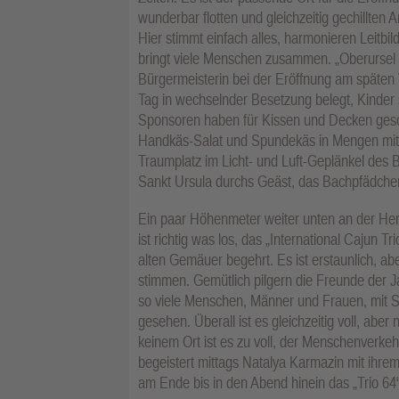
wunderbar flotten und gleichzeitig gechillten 
Hier stimmt einfach alles, harmonieren Leitbil
bringt viele Menschen zusammen. „Oberursel is
Bürgermeisterin bei der Eröffnung am späten 
Tag in wechselnder Besetzung belegt, Kinder 
Sponsoren haben für Kissen und Decken gesorgt,
Handkäs-Salat und Spundekäs in Mengen mit Br
Traumplatz im Licht- und Luft-Geplänkel des 
Sankt Ursula durchs Geäst, das Bachpfädchen 
Ein paar Höhenmeter weiter unten an der Herr
ist richtig was los, das „International Cajun T
alten Gemäuer begehrt. Es ist erstaunlich, a
stimmen. Gemütlich pilgern die Freunde der J
so viele Menschen, Männer und Frauen, mit 
gesehen. Überall ist es gleichzeitig voll, abe
keinem Ort ist es zu voll, der Menschenverkeh
begeistert mittags Natalya Karmazin mit ihre
am Ende bis in den Abend hinein das „Trio 64“