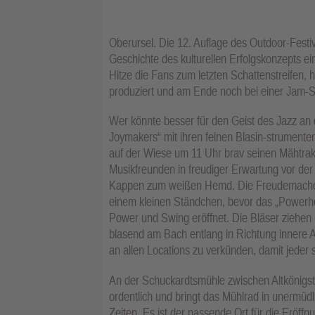
Oberursel. Die 12. Auflage des Outdoor-Festi
Geschichte des kulturellen Erfolgskonzepts ei
Hitze die Fans zum letzten Schattenstreifen, 
produziert und am Ende noch bei einer Jam-S
Wer könnte besser für den Geist des Jazz an
Joymakers“ mit ihren feinen Blasin-strumente
auf der Wiese um 11 Uhr brav seinen Mähtrakt
Musikfreunden in freudiger Erwartung vor de
Kappen zum weißen Hemd. Die Freudemacher 
einem kleinen Ständchen, bevor das „Powerh
Power und Swing eröffnet. Die Bläser ziehen
blasend am Bach entlang in Richtung innere Al
an allen Locations zu verkünden, damit jeder
An der Schuckardtsmühle zwischen Altkönigst
ordentlich und bringt das Mühlrad in unermü
Zeiten. Es ist der passende Ort für die Eröffn