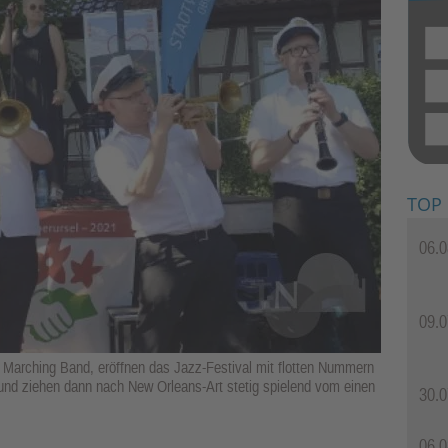
TOP
06.0
09.0
 Marching Band, eröffnen das Jazz-Festival mit flotten Nummern
nd ziehen dann nach New Orleans-Art stetig spielend vom einen
30.0
06.0