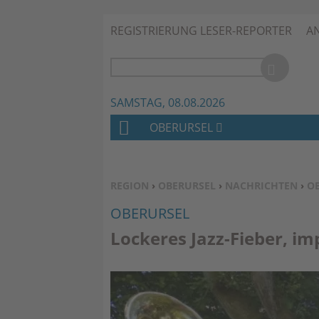
REGISTRIERUNG LESER-REPORTER
A
SAMSTAG, 08.08.2026
OBERURSEL
H
O
M
SIE BEFINDEN SICH HIER:
REGION
›
OBERURSEL
›
NACHRICHTEN
›
O
E
OBERURSEL
Lockeres Jazz-Fieber, im