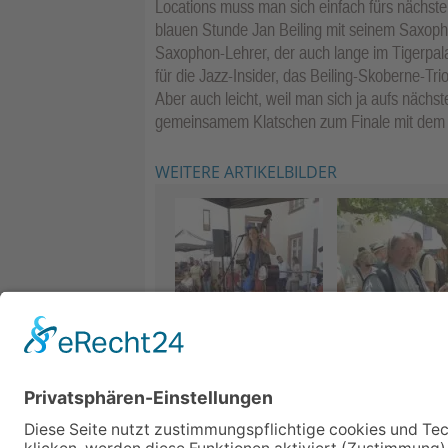
Locations muss man sich einfach fürs nächste
blauen Stunde Jan Beiling mit seinem Saxoph
Saxophon-Lehrer, der auch lange im Tigerpala
für die Jazz-Insider, das Beiling-Skoberne-T
Aber auch leicht, weil man sich ja aufs nächs
gemeinsamem Klatschen zum Finale mit dem „
WEITERE ARTIKELBILDER