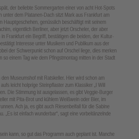
spät, der beliebte Sommergarten einer von acht Hot-Spots
in unter dem Platanen-Dach sitzt Mark aus Frankfurt am
am Hauptgeschehen, genüsslich beschäftigt mit seinem
im, eigentlich Berliner, aber jetzt Orscheler, der aber
n Frankfurt ein Begriff, bestätigen die beiden, der Kultur-
bestätigt Interesse unter Musikern und Publikum aus der
ei der Schwerpunkt schon auf Orschel liege, dies merken
an so einem Tag wie dem Pfingstmontag mitten in der Stadt
n den Museumshof mit Ratskeller. Hier wird schon am
ufs leicht holprige Steinpflaster zum Klassiker „I Will
en. Die Stimmung ist ausgelassen, es gibt Veggie-Burger
r mit Pita-Brot und kühlem Weißwein oder Bier, im
unnen. Ach ja, es gibt auch Riesenbeifall für die Sabine
u. „Es ist einfach wunderbar“, sagt eine vorbeitänzelnde
l sein kann, so gut das Programm auch geplant ist. Manche