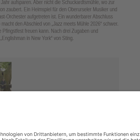
 Jahr aufsparen. Aber nicht die Schuckardtsmühle, wo zur
on zaubert. Ein Heimspiel für den Oberurseler Musiker und
st-Orchester aufgetreten ist. Ein wunderbarer Abschluss
rio macht den Abschied von „Jazz meets Mühle 2026“ schwer.
te Pfingstfest freuen kann. Nach drei Zugaben und
Englishman in New York“ von Sting.
NACH OBEN