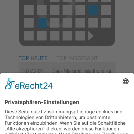
TOP HEUTE
TOP INSGESAMT
30.07.2026
Ganz Niederhöchstadt wird zur
Festmeile
06.08.2026
Jugendchor Hochtaunus
präsentiert sein neues
Programm „Changes“
23.07.2026
Zwischen Fachwerk, Wein und
Sommerabend: Der Rettershof
lädt wieder zum Weinfest ein
06.08.2026
Hisamoto und Tölke begeistern