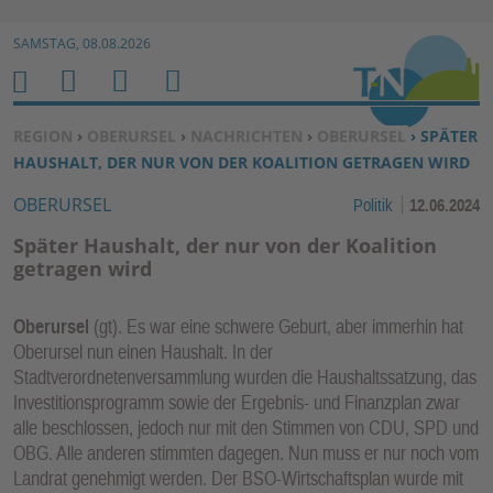
Zur Navigation springen ↓
SAMSTAG, 08.08.2026
Zum Inhalt springen ↓
M
S
B
H
E
U
E
O
SIE BEFINDEN SICH HIER:
REGION
›
OBERURSEL
›
NACHRICHTEN
›
OBERURSEL
› SPÄTER
N
C
N
M
HAUSHALT, DER NUR VON DER KOALITION GETRAGEN WIRD
U
H
U
E
OBERURSEL
Politik
12.06.2024
E
T
N
Z
Später Haushalt, der nur von der Koalition
E
getragen wird
R
F
Oberursel
(gt). Es war eine schwere Geburt, aber immerhin hat
U
Oberursel nun einen Haushalt. In der
N
Stadtverordnetenversammlung wurden die Haushaltssatzung, das
K
Investitionsprogramm sowie der Ergebnis- und Finanzplan zwar
alle beschlossen, jedoch nur mit den Stimmen von CDU, SPD und
TI
OBG. Alle anderen stimmten dagegen. Nun muss er nur noch vom
O
Landrat genehmigt werden. Der BSO-Wirtschaftsplan wurde mit
N