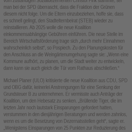
vom zuständigen Sozialdezernenten Christof Fink stammte, sei
man bei der SPD überrascht, dass die Fraktion der Grünen
diesem nicht folge. Um die Eltern einzubeziehen, hoffe sie, dass
es schnell gelingt, den Stadtelternbeirat (STEB) wieder zu
reinstallieren. Ab 2025 wolle die neue Koalition
einkommensabhängige Gebühren einführen. Die neue Stelle im
Bereich Wirtschaftsförderung trage sich „durch mehr Einnahmen
wahrscheinlich selbst“, so Pospiech. Zu den Planungskosten für
den Anschluss an die Weingärtenumgehung sagte sie: „Wenn eine
Kommune aufhört, zu planen, um die Stadt weiter zu entwickeln,
dann kann sie auch gleich die Tür vom Rathaus abschließen.“
Michael Planer (ULO) kritisierte die neue Koalition aus CDU, SPD
und OBG dafür, keinerlei Anstrengungen für eine Senkung der
Grundsteuer B zu unternehmen. Er vermisste auch Anträge der
Koalition, um den Hebesatz zu senken. „Brüllende Tiger, die im
letzten Jahr noch lautstark Einsparungen gefordert hatten,
verstummen in den diesjährigen Beratungen und werden zahnlos,
wenn es um die Besetzung von Dezernatsstellen geht“, sagte er.
„Wenigstens Einsparungen von 25 Punkten zur Reduzierung des