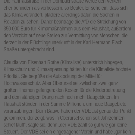
Die Fahrradstraße in der Dornbachstraße werde den Verkehr
eher behindern als verbessern, so Beuter. Er sehe ein, dass sich
das Klima verändert, plädiere allerdings dafür, die Sachen in
Relation zu sehen. Daher beantrage die AfD die Streichung von
350 000 Euro für Klimamaßnahmen aus dem Haushalt, außerdem
den Verzicht auf neue Stellen zur Vermittlung von Menschen, die
derzeit in der Flüchtlingsunterkunft in der Karl-Hermann-Flach-
Straße untergebracht sind.
Claudia von Eisenhart Rothe (Klimaliste) unterstrich hingegen,
Klimaschutz und Klimaanpassung hätten für die Klimaliste höchste
Priorität. Sie begrüße die Aufstockung der Mittel für
Hochwasserschutz. Aber Oberursel sei zwischen zwei ganz
großen Themen gefangen: den Kosten für die Kinderbetreuung
und dem ständigen Drang nach noch mehr Baugebieten. Im
Haushalt stünden in der Summe Millionen, um neue Baugebiete
voranzubringen. Beim Bauvorhaben der VDE „ist genau der Punkt
gekommen, der zeigt, was in Oberursel schon seit Jahrzehnten
schief läuft“, sagte sie, denn „der VDE zahlt so gut wie gar keine
Steuer“. Der VDE sei ein eingetragener Verein und habe „gar kein