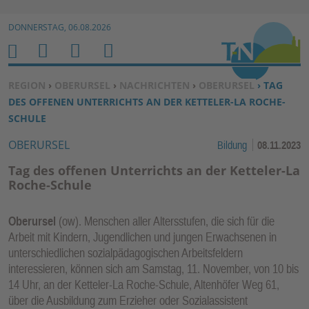
Zur Navigation springen ↓
DONNERSTAG, 06.08.2026
Zum Inhalt springen ↓
M
S
B
H
E
U
E
O
SIE BEFINDEN SICH HIER:
REGION
›
OBERURSEL
›
NACHRICHTEN
›
OBERURSEL
› TAG
N
C
N
M
DES OFFENEN UNTERRICHTS AN DER KETTELER-LA ROCHE-
U
H
U
E
SCHULE
E
T
OBERURSEL
Bildung
08.11.2023
N
Z
E
Tag des offenen Unterrichts an der Ketteler-La
R
Roche-Schule
F
U
Oberursel
(ow). Menschen aller Altersstufen, die sich für die
N
Arbeit mit Kindern, Jugendlichen und jungen Erwachsenen in
K
unterschiedlichen sozialpädagogischen Arbeitsfeldern
TI
interessieren, können sich am Samstag, 11. November, von 10 bis
14 Uhr, an der Ketteler-La Roche-Schule, Altenhöfer Weg 61,
O
über die Ausbildung zum Erzieher oder Sozialassistent
N