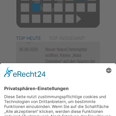
TOP HEUTE
TOP INSGESAMT
06.08.2026
Neuer NaturErlebnispfad
eröffnet: Kleine „Wald-
Detektive“ auf den Spuren der
Maus
06.08.2026
„Rock auf der Burg“ lässt
Königstein beben
06.08.2026
„Freundschaft, das ist wie
Heimat“ – Lions-Präsident
Jürgen Rohrmann setzt auf
Gemeinschaft und Bewährtes
06.08.2026
Schulranzen schenken Kindern