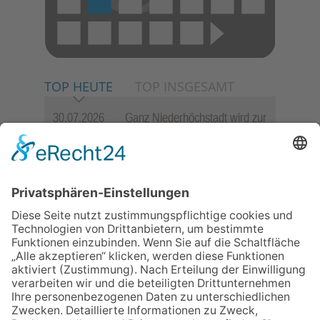
TOP HEUTE
TOP INSGESAMT
30.07.2026
Ganz Niederhöchstadt wird zur
Festmeile
06.08.2026
Jugendchor Hochtaunus
präsentiert sein neues
Programm „Changes“
23.07.2026
Zwischen Fachwerk, Wein und
Sommerabend: Der Rettershof
lädt wieder zum Weinfest ein
06.08.2026
Hisamoto und Tölke begeistern
mit Werken von Walter
Wachsmuth
09.07.2026
Wasserampel steht auf Gelb: