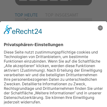
TOP HEUTE
TOP INSGESAMT
06.08.2026
Neuer NaturErlebnispfad
eröffnet: Kleine „Wald-
Detektive“ auf den Spuren der
Maus
06.08.2026
Baustellenführung führt auch in
die Zukunft der Stadt
Königstein
06.08.2026
Klinikforum zum Thema
Karpaltunnelsyndrom
06.08.2026
Gewinnspiel zum Start ins
Schuljahr
06.08.2026
„Rock auf der Burg“ lässt
Königstein beben