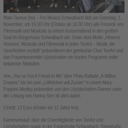
E
N
Main-Taunus (bs) – Pro Musica Schwalbach lädt am Samstag, 1.
November, um 19.30 Uhr (Einlass ab 18.30 Uhr) alle Freunde von
Filmmusik und Musicals zu einem Konzertabend in den großen
Saal im Bürgerhaus Schwalbach ein. Unter dem Motto „Hinterm
Horizont. Musicals und Filmmusik in jeder TonArt – Musik, die
Geschichten erzählt“ präsentieren der gemischte Chor TonArt und
das Frauenensemble Li(e)schatten ein buntes Programm voller
bekannter Melodien.
Von „You´ve Got A Friend In Me“ über Pinks Ballade „A Million
Dreams” bis hin zum „Löffelchen voll Zucker“ in einem Mary-
Poppins-Medley präsentiert von den Li(e)dschatten-Damen unter
der Leitung von Hanna Serr ist alles dabei.
Eintritt: 12 Euro (Kinder bis 12 Jahre frei).
Kartenverkauf: über die Chormitglieder von TonArt und
Li(e)dschatten sowie in der Papiertruhe Schwalbach, Ringstraße