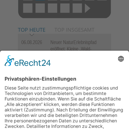
TOP HEUTE
TOP INSGESAMT
06.08.2026
Neuer NaturErlebnispfad
eröffnet: Kleine „Wald-
Detektive“ auf den Spuren der
Maus
06.08.2026
Baustellenführung führt auch in
die Zukunft der Stadt
Königstein
06.08.2026
Gewinnspiel zum Start ins
Schuljahr
06.08.2026
„Rock auf der Burg“ lässt
Königstein beben
06.08.2026
„Freundschaft, das ist wie
Heimat“ – Lions-Präsident