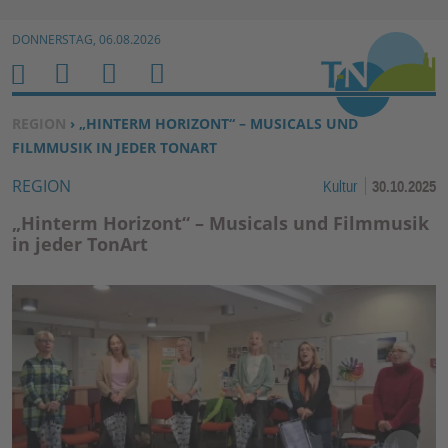
Zur Navigation springen ↓
DONNERSTAG, 06.08.2026
Zum Inhalt springen ↓
M
S
B
H
E
U
E
O
SIE BEFINDEN SICH HIER:
REGION
› „HINTERM HORIZONT“ – MUSICALS UND
N
C
N
M
FILMMUSIK IN JEDER TONART
U
H
U
E
REGION
Kultur
30.10.2025
E
T
N
Z
„Hinterm Horizont“ – Musicals und Filmmusik
E
in jeder TonArt
R
F
U
N
K
TI
O
N