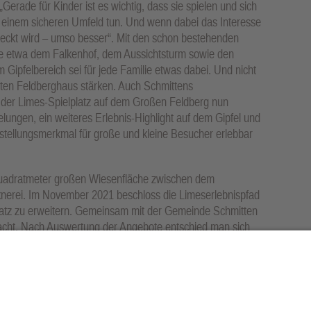
„Gerade für Kinder ist es wichtig, dass sie spielen und sich
n einem sicheren Umfeld tun. Und wenn dabei das Interesse
eckt wird – umso besser“. Mit den schon bestehenden
e etwa dem Falkenhof, dem Aussichtsturm sowie den
Gipfelbereich sei für jede Familie etwas dabei. Und nicht
neten Feldberghaus stärken. Auch Schmittens
ss der Limes-Spielplatz auf dem Großen Feldberg nun
s gelungen, ein weiteres Erlebnis-Highlight auf dem Gipfel und
nstellungsmerkmal für große und kleine Besucher erlebbar
0 Quadratmeter großen Wiesenfläche zwischen dem
nerei. Im November 2021 beschloss die Limeserlebnispfad
latz zu erweitern. Gemeinsam mit der Gemeinde Schmitten
cht. Nach Auswertung der Angebote entschied man sich
Freizeitgeräte GmbH.
und 100.000 Euro.