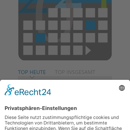
TOP HEUTE
TOP INSGESAMT
06.08.2026
Neuer NaturErlebnispfad
eröffnet: Kleine „Wald-
Detektive“ auf den Spuren der
Maus
06.08.2026
Baustellenführung führt auch in
die Zukunft der Stadt
Königstein