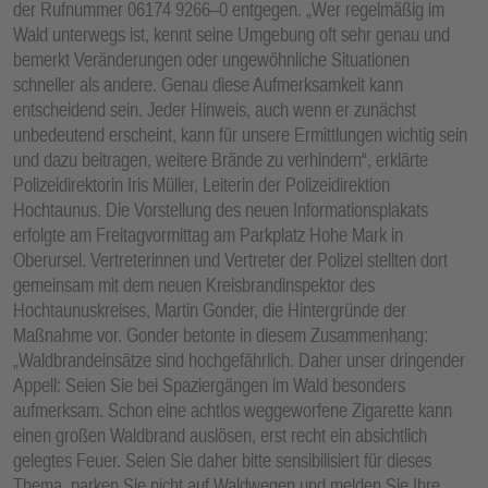
der Rufnummer 06174 9266–0 entgegen. „Wer regelmäßig im
Wald unterwegs ist, kennt seine Umgebung oft sehr genau und
bemerkt Veränderungen oder ungewöhnliche Situationen
schneller als andere. Genau diese Aufmerksamkeit kann
entscheidend sein. Jeder Hinweis, auch wenn er zunächst
unbedeutend erscheint, kann für unsere Ermittlungen wichtig sein
und dazu beitragen, weitere Brände zu verhindern“, erklärte
Polizeidirektorin Iris Müller, Leiterin der Polizeidirektion
Hochtaunus. Die Vorstellung des neuen Informationsplakats
erfolgte am Freitagvormittag am Parkplatz Hohe Mark in
Oberursel. Vertreterinnen und Vertreter der Polizei stellten dort
gemeinsam mit dem neuen Kreisbrandinspektor des
Hochtaunuskreises, Martin Gonder, die Hintergründe der
Maßnahme vor. Gonder betonte in diesem Zusammenhang:
„Waldbrandeinsätze sind hochgefährlich. Daher unser dringender
Appell: Seien Sie bei Spaziergängen im Wald besonders
aufmerksam. Schon eine achtlos weggeworfene Zigarette kann
einen großen Waldbrand auslösen, erst recht ein absichtlich
gelegtes Feuer. Seien Sie daher bitte sensibilisiert für dieses
Thema, parken Sie nicht auf Waldwegen und melden Sie Ihre