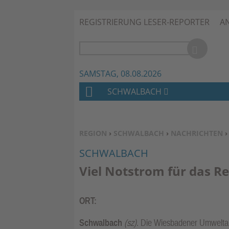
REGISTRIERUNG LESER-REPORTER
A
SAMSTAG, 08.08.2026
SCHWALBACH
H
O
M
SIE BEFINDEN SICH HIER:
REGION
›
SCHWALBACH
›
NACHRICHTEN
E
SCHWALBACH
Viel Notstrom für das 
ORT:
Schwalbach
(sz)
. Die Wiesbadener Umweltab