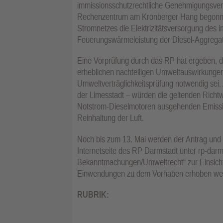
immissionsschutzrechtliche Genehmigungsverf
Rechenzentrum am Kronberger Hang begonnen. 
Stromnetzes die Elektrizitätsversorgung des 
Feuerungswärmeleistung der Diesel-Aggregat
Eine Vorprüfung durch das RP hat ergeben, d
erheblichen nachteiligen Umweltauswirkungen
Umweltverträglichkeitsprüfung notwendig se
der Limesstadt – würden die geltenden Richtw
Notstrom-Dieselmotoren ausgehenden Emissio
Reinhaltung der Luft.
Noch bis zum 13. Mai werden der Antrag und 
Internetseite des RP Darmstadt unter rp-darms
Bekanntmachungen/Umweltrecht“ zur Einsichtn
Einwendungen zu dem Vorhaben erhoben we
RUBRIK: