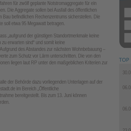
ahren für zwölf geplante Notstromaggregate für ein
Die Aggregate sollen bei Ausfall des öffentlichen
im Bau befindlichen Rechenzentrums sicherstellen. Die
e soll etwa 95 Megawatt betragen.
ass „aufgrund der günstigen Standortmerkmale keine
 zu erwarten sind“ und somit keine
i. Aufgrund des Abstandes zur nächsten Wohnbebauung –
erte zum Schutz vor Lärm unterschritten. Die von den
TOP
nen liegen laut RP unter den maßgeblichen Kriterien zur
30.0
alle der Behörde dazu vorliegenden Unterlagen auf der
06.0
tadt.de im Bereich „Öffentliche
ahme bereitgestellt. Bis zum 13. Juni können
rden.
06.0
23.0