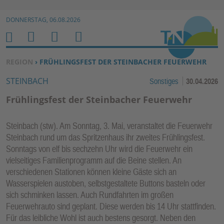
Zur Navigation springen ↓
DONNERSTAG, 06.08.2026
Zum Inhalt springen ↓
M
S
B
H
E
U
E
O
SIE BEFINDEN SICH HIER:
REGION
› FRÜHLINGSFEST DER STEINBACHER FEUERWEHR
N
C
N
M
STEINBACH
Sonstiges
30.04.2026
U
H
U
E
E
T
Frühlingsfest der Steinbacher Feuerwehr
N
Z
E
Steinbach (stw). Am Sonntag, 3. Mai, veranstaltet die Feuerwehr
R
Steinbach rund um das Spritzenhaus ihr zweites Frühlingsfest.
F
Sonntags von elf bis sechzehn Uhr wird die Feuerwehr ein
U
vielseitiges Familienprogramm auf die Beine stellen. An
N
verschiedenen Stationen können kleine Gäste sich an
K
Wasserspielen austoben, selbstgestaltete Buttons basteln oder
TI
sich schminken lassen. Auch Rundfahrten im großen
Feuerwehrauto sind geplant. Diese werden bis 14 Uhr stattfinden.
O
Für das leibliche Wohl ist auch bestens gesorgt. Neben den
N