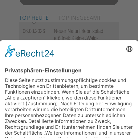
TOP HEUTE
TOP INSGESAMT
06.08.2026
Neuer NaturErlebnispfad
eröffnet: Kleine „Wald-
Detektive“ auf den Spuren der
Maus
06.08.2026
Baustellenführung führt auch in
die Zukunft der Stadt
Königstein
06.08.2026
Gewinnspiel zum Start ins
Schuljahr
06.08.2026
„Rock auf der Burg“ lässt
Königstein beben
06.08.2026
„Freundschaft, das ist wie
Heimat“ – Lions-Präsident
Jürgen Rohrmann setzt auf
Gemeinschaft und Bewährtes