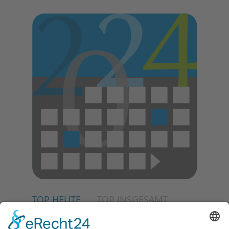
E
N
TOP HEUTE
TOP INSGESAMT
04.06.2026
Junge Musiker erringen Sieg