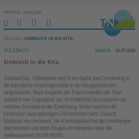
Zur Navigation springen ↓
MONTAG, 10.08.2026
Zum Inhalt springen ↓
M
S
B
H
E
U
E
O
SIE BEFINDEN SICH HIER:
REGION
› EINBRUCH IN DIE KITA
N
C
N
M
SULZBACH
Blaulicht
02.07.2026
U
H
U
E
E
T
Einbruch in die Kita
N
Z
E
Sulzbach(sa). Unbekannte sind in der Nacht zum Donnerstag in
R
die katholische Kindertagesstätte in der Neugartenstraße
F
eingebrochen. Nach Angaben der Polizei hebelten die Täter
U
zunächst eine Zugangstür auf. Anschließend durchsuchten sie
N
mehrere Schränke in der Einrichtung. Beute machten die
K
Einbrecher nach bisherigen Erkenntnissen nicht. Danach
TI
flüchteten sie unerkannt. Die Kriminalpolizei hat die Ermittlungen
übernommen und bittet Zeugen um Hinweise unter der
O
Telefonnummer 06196-96950.
N