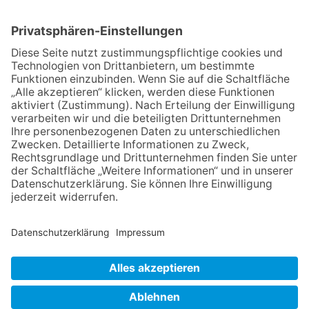
beim Mendelssohn-
Wettbewerb
02.07.2026
Jetzt für Kulturförderpreis
bewerben
13.05.2026
GEWINNSPIEL
23.07.2026
Partnerschaftsverein
Kronberg-Aberystwyth feiert
30-Jähriges
06.08.2026
„die 80er live“ – Die große
Stadiontour kommt nach
Frankfurt
NACH OBEN
Impressum
Datenschutz
Netiquette
FAQ
AGB