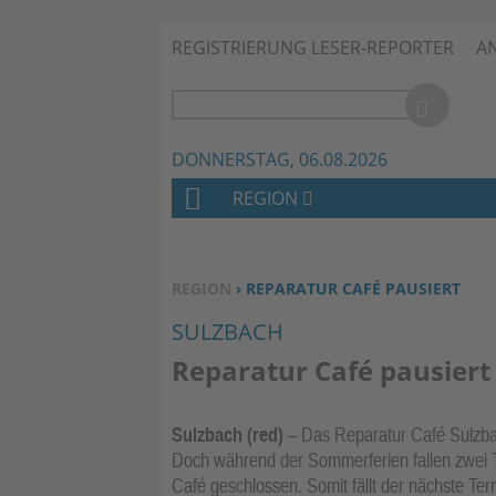
REGISTRIERUNG LESER-REPORTER
A
DONNERSTAG, 06.08.2026
REGION
H
O
M
SIE BEFINDEN SICH HIER:
REGION
› REPARATUR CAFÉ PAUSIERT
E
SULZBACH
Reparatur Café pausiert
Sulzbach (red)
– Das Reparatur Café Sulzba
Doch während der Sommerferien fallen zwei Te
Café geschlossen. Somit fällt der nächste T