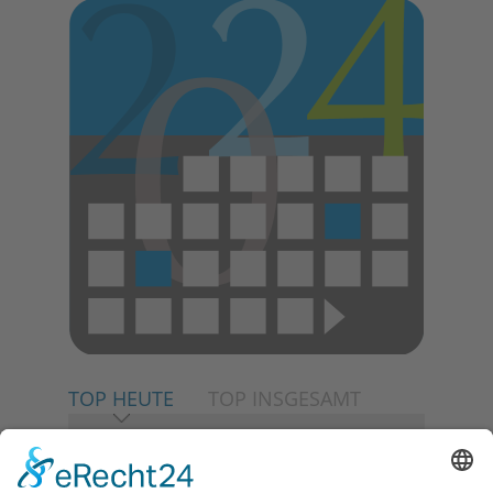
TOP HEUTE
TOP INSGESAMT
06.08.2026
Neuer NaturErlebnispfad
eröffnet: Kleine „Wald-