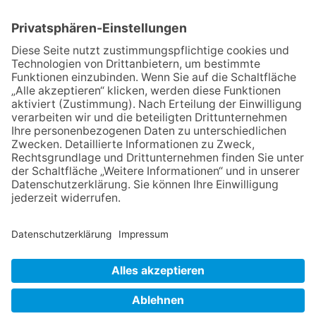
Detektive“ auf den Spuren der
Maus
06.08.2026
Baustellenführung führt auch in
die Zukunft der Stadt
Königstein
06.08.2026
Klinikforum zum Thema
Karpaltunnelsyndrom
06.08.2026
Gewinnspiel zum Start ins
Schuljahr
06.08.2026
„Rock auf der Burg“ lässt
Königstein beben
NACH OBEN
Impressum
Datenschutz
Netiquette
FAQ
AGB
Mediadaten
Copyright Taunus Nachrichten 2009 bis 2026