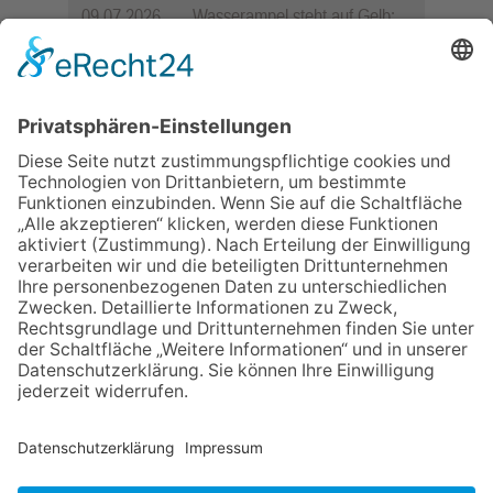
09.07.2026
Wasserampel steht auf Gelb:
Stadt ruft zum Wassersparen
auf
10.05.2026
Hauptamtlicher CDU-Stadtrat
für Friedrichsdorf?
12.05.2026
Zweisprachige Lesung im 7.
Himmel: Vom Geschenk zum
60. Geburtstag zur Autoren-
Karriere
11.05.2026
FREIE WÄHLER Bad
Homburg starten
Bürgerumfrage für Berliner
Siedlung und
Gartenfeldsiedlung
NACH OBEN