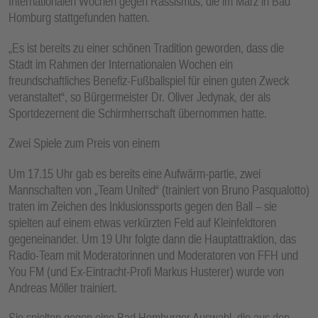
Internationalen Wochen gegen Rassismus, die im März in Bad
Homburg stattgefunden hatten.
„Es ist bereits zu einer schönen Tradition geworden, dass die
Stadt im Rahmen der Internationalen Wochen ein
freundschaftliches Benefiz-Fußballspiel für einen guten Zweck
veranstaltet“, so Bürgermeister Dr. Oliver Jedynak, der als
Sportdezernent die Schirmherrschaft übernommen hatte.
Zwei Spiele zum Preis von einem
Um 17.15 Uhr gab es bereits eine Aufwärm-partie, zwei
Mannschaften von „Team United“ (trainiert von Bruno Pasqualotto)
traten im Zeichen des Inklusionssports gegen den Ball – sie
spielten auf einem etwas verkürzten Feld auf Kleinfeldtoren
gegeneinander. Um 19 Uhr folgte dann die Hauptattraktion, das
Radio-Team mit Moderatorinnen und Moderatoren von FFH und
You FM (und Ex-Eintracht-Profi Markus Husterer) wurde von
Andreas Möller trainiert.
Sie spielten gegen eine Bad Homburger Auswahl, die aus den