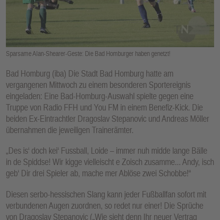
E
N
Sparsame Alan-Shearer-Geste: Die Bad Homburger haben genetzt!
Bad Homburg (iba) Die Stadt Bad Homburg hatte am
vergangenen Mittwoch zu einem besonderen Sportereignis
eingeladen: Eine Bad-Homburg-Auswahl spielte gegen eine
Truppe von Radio FFH und You FM in einem Benefiz-Kick. Die
beiden Ex-Eintrachtler Dragoslav Stepanovic und Andreas Möller
übernahmen die jeweiligen Trainerämter.
„Des is‘ doch kei‘ Fussball, Loide – immer nuh midde lange Bälle
in de Spiddse! Wir kigge vielleischt e Zoisch zusamme... Andy, isch
geb‘ Dir drei Spieler ab, mache mer Ablöse zwei Schobbe!“
Diesen serbo-hessischen Slang kann jeder Fußballfan sofort mit
verbundenen Augen zuordnen, so redet nur einer! Die Sprüche
von Dragoslav Stepanovic („Wie sieht denn Ihr neuer Vertrag