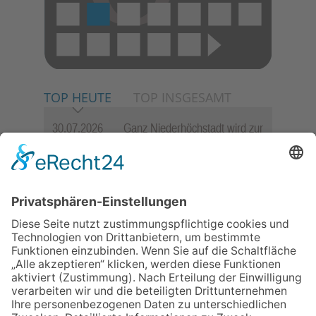
TOP HEUTE
TOP INSGESAMT
30.07.2026
Ganz Niederhöchstadt wird zur
Festmeile
06.08.2026
Jugendchor Hochtaunus
präsentiert sein neues
Programm „Changes“
23.07.2026
Zwischen Fachwerk, Wein und
Sommerabend: Der Rettershof
lädt wieder zum Weinfest ein
06.08.2026
Hisamoto und Tölke begeistern
mit Werken von Walter
Wachsmuth