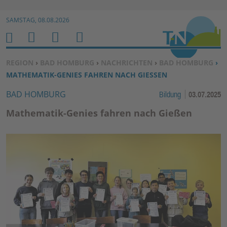
Zur Navigation springen ↓
SAMSTAG, 08.08.2026
Zum Inhalt springen ↓
M
S
B
H
E
U
E
O
SIE BEFINDEN SICH HIER:
REGION
›
BAD HOMBURG
›
NACHRICHTEN
›
BAD HOMBURG
›
N
C
N
M
MATHEMATIK-GENIES FAHREN NACH GIESSEN
U
H
U
E
BAD HOMBURG
Bildung
03.07.2025
E
T
N
Z
Mathematik-Genies fahren nach Gießen
E
R
F
U
N
K
TI
O
N