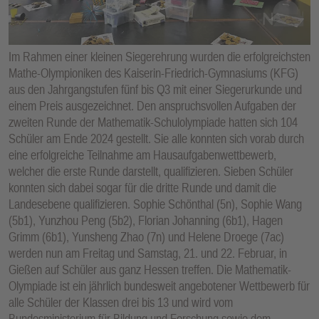
E
N
Im Rahmen einer kleinen Siegerehrung wurden die erfolgreichsten
Mathe-Olympioniken des Kaiserin-Friedrich-Gymnasiums (KFG)
aus den Jahrgangstufen fünf bis Q3 mit einer Siegerurkunde und
einem Preis ausgezeichnet. Den anspruchsvollen Aufgaben der
zweiten Runde der Mathematik-Schulolympiade hatten sich 104
Schüler am Ende 2024 gestellt. Sie alle konnten sich vorab durch
eine erfolgreiche Teilnahme am Hausaufgabenwettbewerb,
welcher die erste Runde darstellt, qualifizieren. Sieben Schüler
konnten sich dabei sogar für die dritte Runde und damit die
Landesebene qualifizieren. Sophie Schönthal (5n), Sophie Wang
(5b1), Yunzhou Peng (5b2), Florian Johanning (6b1), Hagen
Grimm (6b1), Yunsheng Zhao (7n) und Helene Droege (7ac)
werden nun am Freitag und Samstag, 21. und 22. Februar, in
Gießen auf Schüler aus ganz Hessen treffen. Die Mathematik-
Olympiade ist ein jährlich bundesweit angebotener Wettbewerb für
alle Schüler der Klassen drei bis 13 und wird vom
Bundesministerium für Bildung und Forschung sowie dem