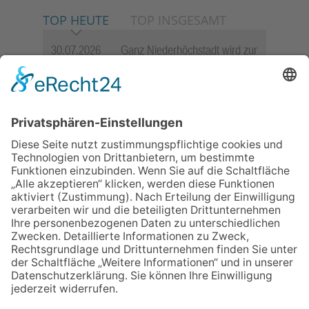
TOP HEUTE
TOP INSGESAMT
30.07.2026
Ganz Niederhöchstadt wird zur
Festmeile
06.08.2026
Hisamoto und Tölke begeistern
mit Werken von Walter
Wachsmuth
06.08.2026
Jugendchor Hochtaunus
präsentiert sein neues
Programm „Changes“
09.07.2026
Wasserampel steht auf Gelb:
Stadt ruft zum Wassersparen
auf
23.07.2026
Zwischen Fachwerk, Wein und
Sommerabend: Der Rettershof
lädt wieder zum Weinfest ein