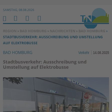
Zur Navigation springen ↓
SAMSTAG, 08.08.2026
Zum Inhalt springen ↓
M
S
B
H
E
U
E
O
SIE BEFINDEN SICH HIER:
REGION
›
BAD HOMBURG
›
NACHRICHTEN
›
BAD HOMBURG
›
N
C
N
M
STADTBUSVERKEHR: AUSSCHREIBUNG UND UMSTELLUNG
U
H
U
E
AUF ELEKTROBUSSE
E
T
BAD HOMBURG
Verkehr
14.08.2025
N
Z
E
Stadtbusverkehr: Ausschreibung und
R
Umstellung auf Elektrobusse
F
U
N
K
TI
O
N