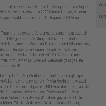
06.0
erte, außergewöhnliche Frauen Preisträgerinnen der Ingrid
t dem Menschenrechtspreis 2023 Monika Hauser, mit dem
06.0
alperin-Kaddari und mit dem Kulturpreis 2024 Anne-
it Frauen für besondere Verdienste aus und macht dadurch
rte 1994 gegründete Stiftung mit Sitz in Frankfurt ist
 die sich in besonderer Weise für Forschung und Wissenschaft,
iftung unterstützt „die Frauen, die auf dem Weg zur
n, um an den Herd zurückzukehren“. Die Gründerin und
enfels formuliert es so: „Wer die werdende geistige Elite
er effektvoll!“
ihung in der Villa Wertheimber statt. Trotz sorgfältiger
s-Wildenfels nur eine der drei Preisträgerinnen und zwei
 Die Preise sind mit jeweils 7500 Euro dotiert. Zur von der
eisträgerinnen jeweils eine von Professorin Dr. Heike
 ihrer Aufnahme in das vor 31 Jahren gegründete Elite-
ehören. Für die Medizinerin Dr. h. c. Monika Hauser,