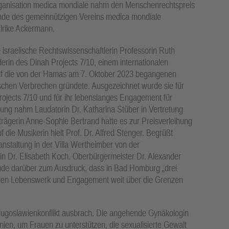
rganisation medica mondiale nahm den Menschenrechtspreis
ende des gemeinnützigen Vereins medica mondiale
Ulrike Ackermann.
israelische Rechtswissenschaftlerin Professorin Ruth
erin des Dinah Projects 7/10, einem internationalen
auf die von der Hamas am 7. Oktober 2023 begangenen
ischen Verbrechen gründete. Ausgezeichnet wurde sie für
rojects 7/10 und für ihr lebenslanges Engagement für
ng nahm Laudatorin Dr. Katharina Stüber in Vertretung
strägerin Anne-Sophie Bertrand hatte es zur Preisverleihung
die Musikerin hielt Prof. Dr. Alfred Stenger. Begrüßt
nstaltung in der Villa Wertheimber von der
rin Dr. Elisabeth Koch. Oberbürgermeister Dr. Alexander
ude darüber zum Ausdruck, dass in Bad Homburg „drei
ren Lebenswerk und Engagement weit über die Grenzen
 Jugoslawienkonflikt ausbrach. Die angehende Gynäkologin
nien, um Frauen zu unterstützen, die sexualisierte Gewalt