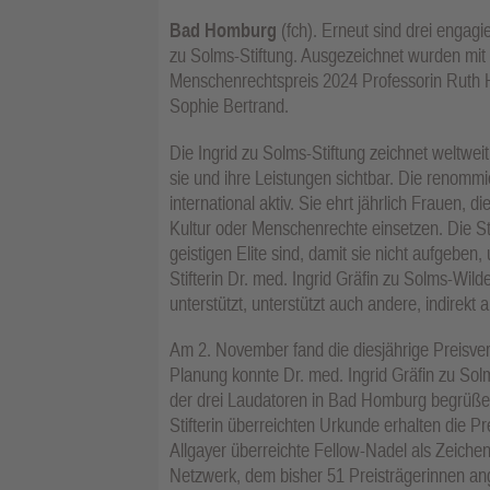
Bad Homburg
(fch). Erneut sind drei engagi
zu Solms-Stiftung. Ausgezeichnet wurden mi
Menschenrechtspreis 2024 Professorin Ruth H
Sophie Bertrand.
Die Ingrid zu Solms-Stiftung zeichnet weltwe
sie und ihre Leistungen sichtbar. Die renommie
international aktiv. Sie ehrt jährlich Frauen,
Kultur oder Menschenrechte einsetzen. Die St
geistigen Elite sind, damit sie nicht aufgebe
Stifterin Dr. med. Ingrid Gräfin zu Solms-Wild
unterstützt, unterstützt auch andere, indirekt ab
Am 2. November fand die diesjährige Preisverle
Planung konnte Dr. med. Ingrid Gräfin zu Solm
der drei Laudatoren in Bad Homburg begrüßen.
Stifterin überreichten Urkunde erhalten die Pr
Allgayer überreichte Fellow-Nadel als Zeichen
Netzwerk, dem bisher 51 Preisträgerinnen ang