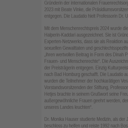
Gründerin der internationalen Frauenrechtso
2023 mit Beate Vinke, die Präsidiumsvorsitz
entgegen. Die Laudatio hielt Professorin Dr. 
Mit dem Menschenrechtspreis 2024 wurde die 
Halperin-Kaddari ausgezeichnet. Sie ist Gründ
Experten-Netzwerks, dass sie als Reaktion 
sexuellen Gewalttaten und geschlechtsspezif
„ihren wertvollen Beitrag in Form des Dinah P
Frauen- und Menschenrechte“. Die Auszeichnu
der Preisträgerin entgegen. Einzig Kulturprei
nach Bad Homburg geschafft. Die Laudatio auf 
wurden die Teilnehmer der hochkarätigen Vera
Vorstandsvorsitzenden der Stiftung, Professo
Hetjes brachte in seinem Grußwort seine Fre
außergewöhnliche Frauen geehrt werden, de
unseres Landes leuchten“.
Dr. Monika Hauser studierte Medizin, als der
beschloss zu helfen und reiste 1992 nach Bos