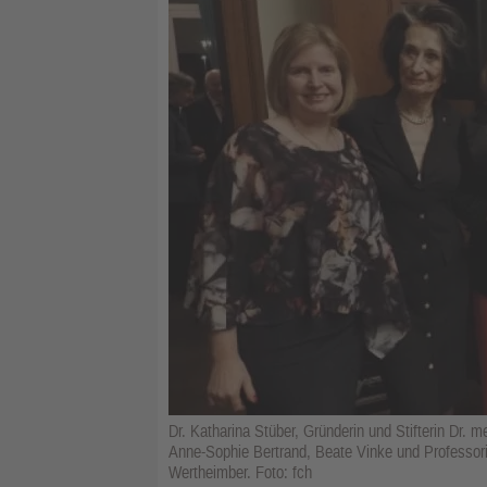
Dr. Katharina Stüber, Gründerin und Stifterin Dr. m
Anne-Sophie Bertrand, Beate Vinke und Professorin D
Wertheimber. Foto: fch