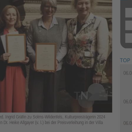
TOP
06.0
06.0
ed. Ingrid Gräfin zu Solms-Wildenfels, Kulturpreisträgerin 2024
r. Heike Allgayer (v. l.) bei der Preisverleihung in der Villa
06.0