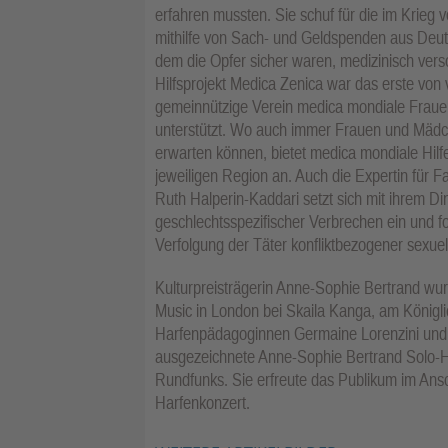
erfahren mussten. Sie schuf für die im Krieg 
mithilfe von Sach- und Geldspenden aus Deut
dem die Opfer sicher waren, medizinisch vers
Hilfsprojekt Medica Zenica war das erste von 
gemeinnützige Verein medica mondiale Frauen
unterstützt. Wo auch immer Frauen und Mädch
erwarten können, bietet medica mondiale Hilfe
jeweiligen Region an. Auch die Expertin für F
Ruth Halperin-Kaddari setzt sich mit ihrem Di
geschlechtsspezifischer Verbrechen ein und for
Verfolgung der Täter konfliktbezogener sexuel
Kulturpreisträgerin Anne-Sophie Bertrand wur
Music in London bei Skaila Kanga, am Königli
Harfenpädagoginnen Germaine Lorenzini und Ca
ausgezeichnete Anne-Sophie Bertrand Solo-Ha
Rundfunks. Sie erfreute das Publikum im Ansc
Harfenkonzert.