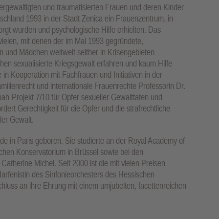
vergewaltigten und traumatisierten Frauen und deren Kinder
schland 1993 in der Stadt Zenica ein Frauenzentrum, in
orgt wurden und psychologische Hilfe erhielten. Das
vielen, mit denen der im Mai 1993 gegründete,
 und Mädchen weltweit seither in Krisengebieten
en sexualisierte Kriegsgewalt erfahren und kaum Hilfe
 in Kooperation mit Fachfrauen und Initiativen in der
amilienrecht und internationale Frauenrechte Professorin Dr.
nah-Projekt 7/10 für Opfer sexueller Gewalttaten und
dert Gerechtigkeit für die Opfer und die strafrechtliche
ler Gewalt.
de in Paris geboren. Sie studierte an der Royal Academy of
chen Konservatorium in Brüssel sowie bei den
therine Michel. Seit 2000 ist die mit vielen Preisen
rfenistin des Sinfonieorchesters des Hessischen
hluss an ihre Ehrung mit einem umjubelten, facettenreichen