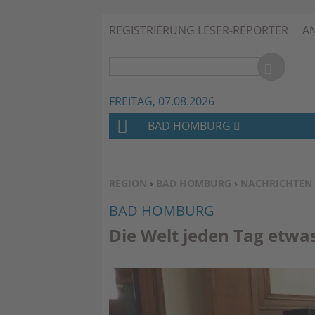
REGISTRIERUNG LESER-REPORTER
A
FREITAG, 07.08.2026
BAD HOMBURG
H
O
M
SIE BEFINDEN SICH HIER:
REGION
›
BAD HOMBURG
›
NACHRICHTEN
E
BAD HOMBURG
Die Welt jeden Tag etw