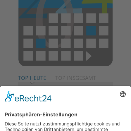
TOP HEUTE
TOP INSGESAMT
06.08.2026
Neuer NaturErlebnispfad
eröffnet: Kleine „Wald-
Detektive“ auf den Spuren der
Maus
06.08.2026
Baustellenführung führt auch in
die Zukunft der Stadt