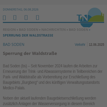
Zur Navigation springen ↓
DONNERSTAG, 06.08.2026
Zum Inhalt springen ↓
M
S
B
H
E
U
E
O
SIE BEFINDEN SICH HIER:
REGION
›
BAD SODEN
›
NACHRICHTEN
›
BAD SODEN
›
N
C
N
M
SPERRUNG DER WALDSTRASSE
U
H
U
E
BAD SODEN
Verkehr
12.06.2025
E
T
N
Z
Sperrung der Waldstraße
E
R
Bad Soden (bs) – Seit November 2024 laufen die Arbeiten zur
F
Erneuerung der Trink- und Abwassersysteme in Teilbereichen der
U
Park- und Waldstraße als Vorbereitung zur Erschließung des
N
Baugebiets „Burgberg“ und des künftigen Verwaltungsstandorts
K
Medico-Palais.
TI
Neben der aktuell laufenden Baugebietserschließung werden
O
zusätzlich Anlagen der Wasserversorgung in diesem Bereich
N