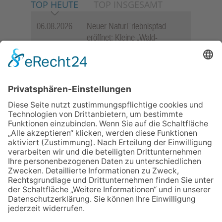
TOP HEUTE
TOP INSGESAMT
06.08.2026
Neuer NaturErlebnispfad
eröffnet: Kleine „Wald-
Detektive“ auf den Spuren der
Maus
06.08.2026
„Rock auf der Burg“ lässt
Königstein beben
06.08.2026
„Freundschaft, das ist wie
Heimat“ – Lions-Präsident
Jürgen Rohrmann setzt auf
Gemeinschaft und Bewährtes
06.08.2026
Baustellenführung führt auch in
die Zukunft der Stadt
Königstein
06.08.2026
Schulranzen schenken Kindern
einen guten Start