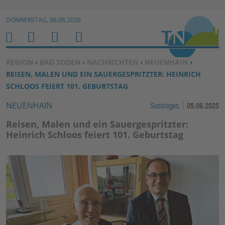
Zur Navigation springen ↓
DONNERSTAG, 06.08.2026
Zum Inhalt springen ↓
M
S
B
H
E
U
E
O
SIE BEFINDEN SICH HIER:
REGION
›
BAD SODEN
›
NACHRICHTEN
›
NEUENHAIN
›
N
C
N
M
REISEN, MALEN UND EIN SAUERGESPRITZTER: HEINRICH
U
H
U
E
SCHLOOS FEIERT 101. GEBURTSTAG
E
T
NEUENHAIN
Sonstiges
05.06.2025
N
Z
E
Reisen, Malen und ein Sauergespritzter:
R
Heinrich Schloos feiert 101. Geburtstag
F
U
N
K
TI
O
N