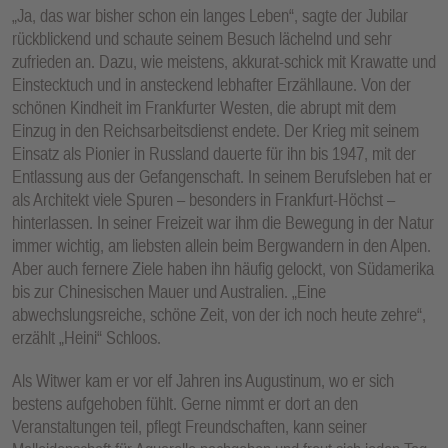
„Ja, das war bisher schon ein langes Leben“, sagte der Jubilar
rückblickend und schaute seinem Besuch lächelnd und sehr
zufrieden an. Dazu, wie meistens, akkurat-schick mit Krawatte und
Einstecktuch und in ansteckend lebhafter Erzähllaune. Von der
schönen Kindheit im Frankfurter Westen, die abrupt mit dem
Einzug in den Reichsarbeitsdienst endete. Der Krieg mit seinem
Einsatz als Pionier in Russland dauerte für ihn bis 1947, mit der
Entlassung aus der Gefangenschaft. In seinem Berufsleben hat er
als Architekt viele Spuren – besonders in Frankfurt-Höchst –
hinterlassen. In seiner Freizeit war ihm die Bewegung in der Natur
immer wichtig, am liebsten allein beim Bergwandern in den Alpen.
Aber auch fernere Ziele haben ihn häufig gelockt, von Südamerika
bis zur Chinesischen Mauer und Australien. „Eine
abwechslungsreiche, schöne Zeit, von der ich noch heute zehre“,
erzählt „Heini“ Schloos.
Als Witwer kam er vor elf Jahren ins Augustinum, wo er sich
bestens aufgehoben fühlt. Gerne nimmt er dort an den
Veranstaltungen teil, pflegt Freundschaften, kann seiner