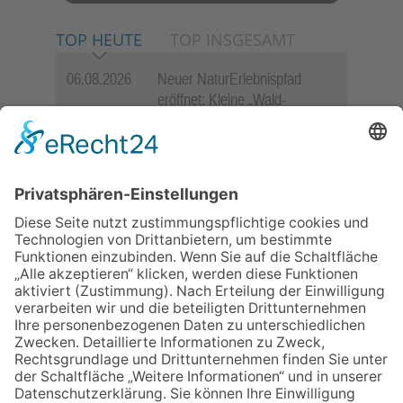
TOP HEUTE
TOP INSGESAMT
06.08.2026
Neuer NaturErlebnispfad
eröffnet: Kleine „Wald-
Detektive“ auf den Spuren der
Maus
06.08.2026
„Rock auf der Burg“ lässt
Königstein beben
06.08.2026
„Freundschaft, das ist wie
Heimat“ – Lions-Präsident
Jürgen Rohrmann setzt auf
Gemeinschaft und Bewährtes
06.08.2026
Baustellenführung führt auch in
die Zukunft der Stadt
Königstein
06.08.2026
Schulranzen schenken Kindern
einen guten Start