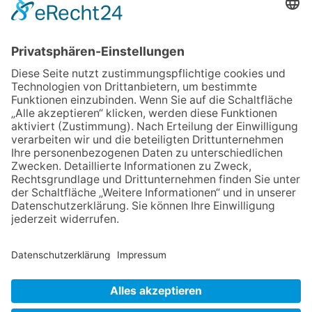
auf
12.05.2026
Zweisprachige Lesung im 7.
Himmel: Vom Geschenk zum
60. Geburtstag zur Autoren-
Karriere
10.05.2026
Hauptamtlicher CDU-Stadtrat
für Friedrichsdorf?
11.05.2026
FREIE WÄHLER Bad
Homburg starten
Bürgerumfrage für Berliner
Siedlung und
Gartenfeldsiedlung
NACH OBEN