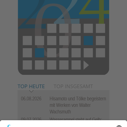
TOP HEUTE
TOP INSGESAMT
06.08.2026
Hisamoto und Tölke begeistern
mit Werken von Walter
Wachsmuth
09.07.2026
Wasserampel steht auf Gelb:
Stadt ruft zum Wassersparen