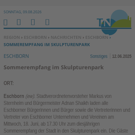
Zur Navigation springen ↓
SONNTAG, 09.08.2026
Zum Inhalt springen ↓
M
S
B
H
E
U
E
O
SIE BEFINDEN SICH HIER:
REGION
›
ESCHBORN
›
NACHRICHTEN
›
ESCHBORN
›
N
C
N
M
SOMMEREMPFANG IM SKULPTURENPARK
U
H
U
E
ESCHBORN
Sonstiges
12.06.2025
E
T
N
Z
Sommerempfang im Skulpturenpark
E
R
ORT:
F
U
Eschborn
(ew)
. Stadtverordnetenvorsteher Markus von
N
Sternheim und Bürgermeister Adnan Shaikh laden alle
Eschborner Bürgerinnen und Bürger sowie die Vertreterinnen und
K
Vertreter von Eschborner Unternehmen und Vereinen am
TI
Mittwoch, 18. Juni, ab 17.30 Uhr zum diesjährigen
O
Sommerempfang der Stadt in den Skulpturenpark ein. Die Gäste
N