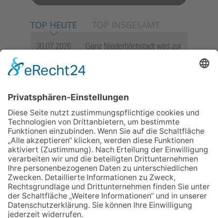
TOP HEUTE
TOP INSGESAMT
30.07.2026
Ganz Niederhöchstadt wird zur
Festmeile
06.08.2026
Jugendchor Hochtaunus
präsentiert sein neues
Programm „Changes“
23.07.2026
Zwischen Fachwerk, Wein und
Sommerabend: Der Rettershof
lädt wieder zum Weinfest ein
06.08.2026
Hisamoto und Tölke begeistern
mit Werken von Walter
Wachsmuth
09.07.2026
Wasserampel steht auf Gelb:
Stadt ruft zum Wassersparen
auf