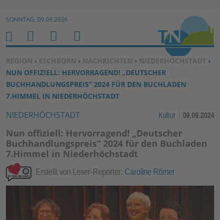
Zur Navigation springen ↓
SONNTAG, 09.08.2026
Zum Inhalt springen ↓
M
S
B
H
E
U
E
O
SIE BEFINDEN SICH HIER:
REGION
›
ESCHBORN
›
NACHRICHTEN
›
NIEDERHÖCHSTADT
›
N
C
N
M
NUN OFFIZIELL: HERVORRAGEND! „DEUTSCHER
U
H
U
E
BUCHHANDLUNGSPREIS“ 2024 FÜR DEN BUCHLADEN
E
T
7.HIMMEL IN NIEDERHÖCHSTADT
N
Z
NIEDERHÖCHSTADT
Kultur
09.09.2024
E
R
Nun offiziell: Hervorragend! „Deutscher
F
Buchhandlungspreis“ 2024 für den Buchladen
7.Himmel in Niederhöchstadt
U
N
Erstellt von Leser-Reporter:
Caroline Römer
K
TI
O
N