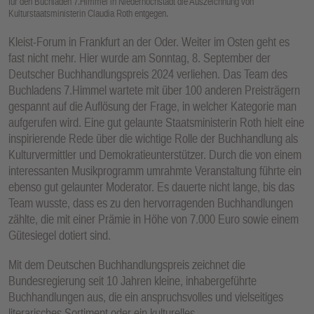
für den Buchladen 7.Himmel in Niederhöchstadt die Auszeichnung von
Kulturstaatsministerin Claudia Roth entgegen.
Kleist-Forum in Frankfurt an der Oder. Weiter im Osten geht es
fast nicht mehr. Hier wurde am Sonntag, 8. September der
Deutscher Buchhandlungspreis 2024 verliehen. Das Team des
Buchladens 7.Himmel wartete mit über 100 anderen Preisträgern
gespannt auf die Auflösung der Frage, in welcher Kategorie man
aufgerufen wird. Eine gut gelaunte Staatsministerin Roth hielt eine
inspirierende Rede über die wichtige Rolle der Buchhandlung als
Kulturvermittler und Demokratieunterstützer. Durch die von einem
interessanten Musikprogramm umrahmte Veranstaltung führte ein
ebenso gut gelaunter Moderator. Es dauerte nicht lange, bis das
Team wusste, dass es zu den hervorragenden Buchhandlungen
zählte, die mit einer Prämie in Höhe von 7.000 Euro sowie einem
Gütesiegel dotiert sind.
Mit dem Deutschen Buchhandlungspreis zeichnet die
Bundesregierung seit 10 Jahren kleine, inhabergeführte
Buchhandlungen aus, die ein anspruchsvolles und vielseitiges
literarisches Sortiment oder ein kulturelles