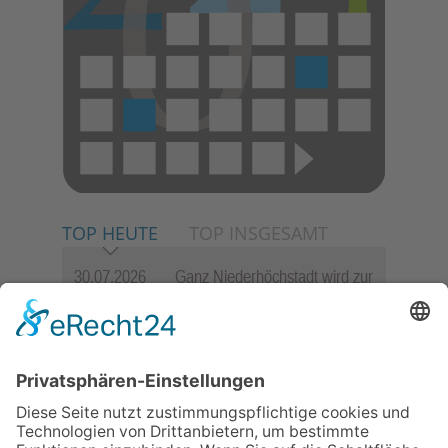
TOP HEUTE
TOP INSGESAMT
30.07.2026
Ganz Niederhöchstadt wird zur
Festmeile
06.08.2026
Jugendchor Hochtaunus
präsentiert sein neues
Programm „Changes“
23.07.2026
Zwischen Fachwerk, Wein und
Sommerabend: Der Rettershof
lädt wieder zum Weinfest ein