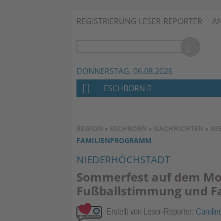
REGISTRIERUNG LESER-REPORTER
A
DONNERSTAG, 06.08.2026
ESCHBORN
H
O
M
SIE BEFINDEN SICH HIER:
REGION
›
ESCHBORN
›
NACHRICHTEN
›
NI
E
AMILIENPROGRAMM
NIEDERHÖCHSTADT
Sommerfest auf dem Mo
Fußballstimmung und 
Erstellt von Leser-Reporter:
Carolin