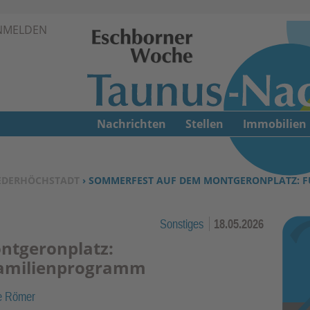
Zur Navigation springen ↓
NMELDEN
Zum Inhalt springen ↓
Nachrichten
Stellen
Immobilien
EDERHÖCHSTADT
› SOMMERFEST AUF DEM MONTGERONPLATZ: F
Sonstiges
18.05.2026
ntgeronplatz:
Familienprogramm
e Römer