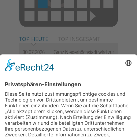
TOP HEUTE
TOP INSGESAMT
30.07.2026
Ganz Niederhöchstadt wird zur
Festmeile
06.08.2026
Jugendchor Hochtaunus
präsentiert sein neues
Programm „Changes“
23.07.2026
Zwischen Fachwerk, Wein und
Sommerabend: Der Rettershof
lädt wieder zum Weinfest ein
06.08.2026
Hisamoto und Tölke begeistern
mit Werken von Walter
Wachsmuth
09.07.2026
Wasserampel steht auf Gelb: