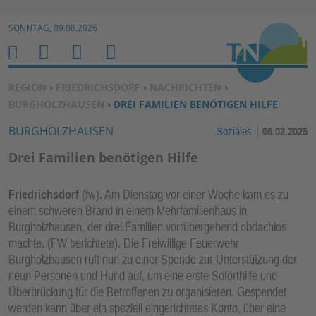
Zur Navigation springen ↓
SONNTAG, 09.08.2026
Zum Inhalt springen ↓
M
S
B
H
E
U
E
O
SIE BEFINDEN SICH HIER:
REGION
›
FRIEDRICHSDORF
›
NACHRICHTEN
›
N
C
N
M
BURGHOLZHAUSEN
› DREI FAMILIEN BENÖTIGEN HILFE
U
H
U
E
BURGHOLZHAUSEN
Soziales
06.02.2025
E
T
N
Z
Drei Familien benötigen Hilfe
E
R
Friedrichsdorf
(fw). Am Dienstag vor einer Woche kam es zu
F
einem schweren Brand in einem Mehrfamilienhaus in
U
Burgholzhausen, der drei Familien vorrübergehend obdachlos
N
machte. (FW berichtete). Die Freiwillige Feuerwehr
K
Burgholzhausen ruft nun zu einer Spende zur Unterstützung der
TI
neun Personen und Hund auf, um eine erste Soforthilfe und
Überbrückung für die Betroffenen zu organisieren. Gespendet
O
werden kann über ein speziell eingerichtetes Konto, über eine
N