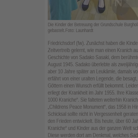
Die Kinder der Betreuung der Grundschule Burgho
gebastelt.Foto: Launhardt
Friedrichsdorf (fw). Zunächst haben die Kin
Zeitvertreib gelernt, wie man einen Kranich a
Geschichte von Sadako Sasaki, dem berühmt
August 1945. Sadako überlebte als zweijährig
aber 10 Jahre später an Leukämie, damals 
erfährt von einer uralten Legende, die besag
Göttern einen Wunsch erfüllt bekommt. Leider 
erliegt der Krankheit im Jahr 1955. Ihre Kl
1000 Kraniche“. Sie falteten weiterhin Kran
„Childrens Peace Monument“, das 1958 in Hi
Schicksal sollte nicht in Vergessenheit gerate
den Frieden entwickelt. Bis heute, über 60 J
Kraniche“ und Kinder aus der ganzen Welt sc
Diese werden dort am Denkmal, welches Sadak