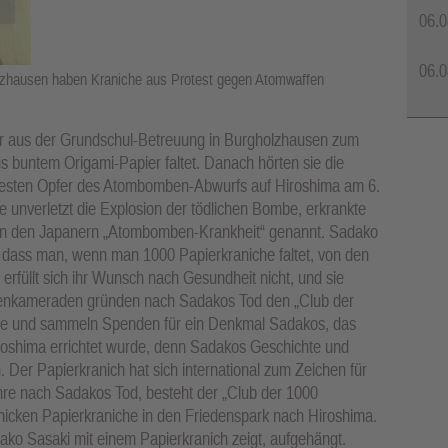
06.0
06.0
lzhausen haben Kraniche aus Protest gegen Atomwaffen
der aus der Grundschul-Betreuung in Burgholzhausen zum
us buntem Origami-Papier faltet. Danach hörten sie die
esten Opfer des Atombomben-Abwurfs auf Hiroshima am 6.
e unverletzt die Explosion der tödlichen Bombe, erkrankte
von den Japanern „Atombomben-Krankheit“ genannt. Sadako
t, dass man, wenn man 1000 Papierkraniche faltet, von den
erfüllt sich ihr Wunsch nach Gesundheit nicht, und sie
assenkameraden gründen nach Sadakos Tod den „Club der
iche und sammeln Spenden für ein Denkmal Sadakos, das
roshima errichtet wurde, denn Sadakos Geschichte und
n. Der Papierkranich hat sich international zum Zeichen für
ahre nach Sadakos Tod, besteht der „Club der 1000
hicken Papierkraniche in den Friedenspark nach Hiroshima.
o Sasaki mit einem Papierkranich zeigt, aufgehängt.