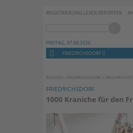
REGISTRIERUNG LESER-REPORTER
A
FREITAG, 07.08.2026
FRIEDRICHSDORF
H
O
M
SIE BEFINDEN SICH HIER:
REGION
›
FRIEDRICHSDORF
›
NACHRICHTE
E
FRIEDRICHSDORF
1000 Kraniche für den F