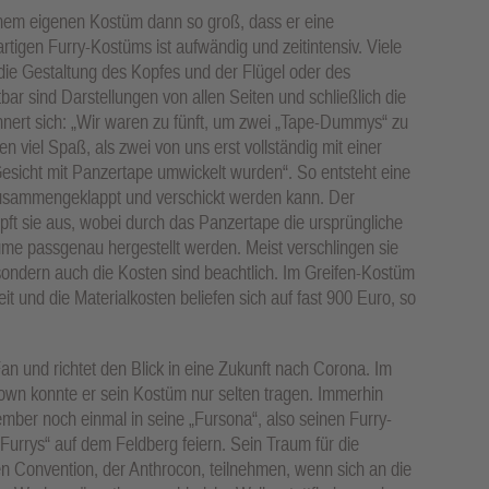
nem eigenen Kostüm dann so groß, dass er eine
rtigen Furry-Kostüms ist aufwändig und zeitintensiv. Viele
 die Gestaltung des Kopfes und der Flügel oder des
bar sind Darstellungen von allen Seiten und schließlich die
nnert sich: „Wir waren zu fünft, um zwei „Tape-Dummys“ zu
ten viel Spaß, als zwei von uns erst vollständig mit einer
Gesicht mit Panzertape umwickelt wurden“. So entsteht eine
 zusammengeklappt und verschickt werden kann. Der
ft sie aus, wobei durch das Panzertape die ursprüngliche
me passgenau hergestellt werden. Meist verschlingen sie
, sondern auch die Kosten sind beachtlich. Im Greifen-Kostüm
 und die Materialkosten beliefen sich auf fast 900 Euro, so
an und richtet den Blick in eine Zukunft nach Corona. Im
wn konnte er sein Kostüm nur selten tragen. Immerhin
mber noch einmal in seine „Fursona“, also seinen Furry-
Furrys“ auf dem Feldberg feiern. Sein Traum für die
n Convention, der Anthrocon, teilnehmen, wenn sich an die