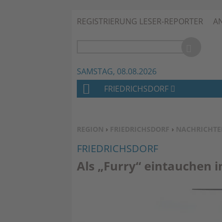
REGISTRIERUNG LESER-REPORTER
A
SAMSTAG, 08.08.2026
FRIEDRICHSDORF
H
O
M
SIE BEFINDEN SICH HIER:
REGION
›
FRIEDRICHSDORF
›
NACHRICHTE
E
FRIEDRICHSDORF
Als „Furry“ eintauchen 