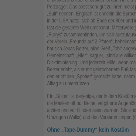
Pelzträger. Das passt sehr gut zu ihren meist
„Suit“ nennen. Englisch ist ohnehin die Sprac
in der USA hatte, sich ab Ende der 80er und 
fast die gesamte Welt umspannt. Mittlerweile g
„Furrys“ zusammenfinden, um sich auszutausc
der Verein „Freunde auf 2 Pfoten“, beheimatet 
hat sich Jonas Belzer, alias Greif „Tobi“ ang
Gemeinschaft. „Hier“, sagt er, „sind alle will
Diskriminierung. Und jederzeit Hilfe, wenn 
Belzer erlebt, als er mit gebrochenem Fuß fa
den er oft den „Spotter“ gemacht hatte, nahm 
Alltag zu unterstützen.
Ein „Suiter“ ist derjenige, der in dem Kostüm s
die Masken oft nur kleine, vergitterte Augenl
achten und vor Hindernissen warnen. Sie sind 
Umzügen (Walks) und den Versammlungen (C
Ohne „Tape-Dummy“ kein Kostüm