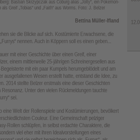
dberg: Bastian Skrzypczak aus Coburg alias „Jolty“, ein Pokemon-
 als Greif „Tobias“ und „Faith“ aus Worms. Foto: J. Belzer
Bettina Müller-Ifland
12.0
ehen sie die Blicke auf sich. Kostümierte Erwachsene, die
h „Furrys“ nennen. Auch in Köppern soll es einen geben...
uer mit einer Geschichte über einen Greif, einer
er, einem mittlerweile 25-jährigen Schreinergesellen aus
Begeisterte mit ein paar Kumpels herumgeblödelt und am
 ausgefallenen Wesen erstellt hatte, entstand die Idee, zu
n. 2014 stellte Belzer erstmals eine dieser Geschichten
n Resonanz. Unter den vielen Rückmeldungen tauchte
rry“ sei.
so eine Welt der Rollenspiele und Kostümierungen, bevölkert
terschiedlichsten Couleur. Eine Gemeinschaft pelziger
asy-Rollen schlüpfen, in selbst erdachte Charaktere, die
ondern viel eher mit ihren Idealvorstellungen eines
rsona“ und sie selbst bezeichnen sich als „Furrys“, als