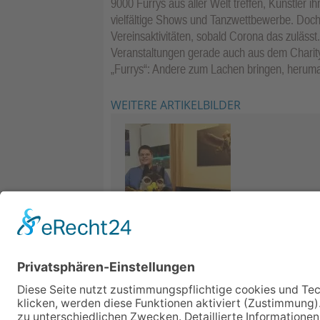
9000 Furrys aus aller Welt treffen, Künstler i
vielfältige Shows und Tanzwettbewerbe. Doch
Vereinsaktivitäten, sobald Corona das zulässt. 
Veranstaltungen gerade auch aus dem Charity-S
„Furrys“: Andere zum Lachen bringen, heruma
WEITERE ARTIKELBILDER