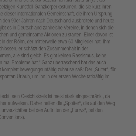
 pelzigen Kunstfell-Ganzkörperkostümen, die sie kurz ihren
he dieser internationalen Gemeinschaft, die ihren Ursprung
in den 90er Jahren nach Deutschland ausbreitete und heute
ibt es in Deutschland zahlreiche Vereine, in denen sich die
hen und gemeinsame Aktionen zu starten. Einer davon ist
in der Röhn, der mittlerweile etwa 60 Mitglieder hat. Ihm
eschlossen, er schätzt den Zusammenhalt in der
kommen, alle sind gleich. Es gibt keinen Rassismus, keine
man mal Probleme hat.“ Ganz überraschend hat das auch
st komplett bewegungsunfähig zuhause saß: Der „Suiter“, für
spontan Urlaub, um ihn in der ersten Woche tatkräftig im
teckt, sein Gesichtskreis ist meist stark eingeschränkt, da
öcher aufweisen. Daher helfen die „Spotter“, die auf den Weg
unverzichtbar bei den Auftritten der „Furrys“, bei den
onventions).