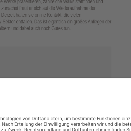
hre Werke präsentieren, zahlreiche Walks stattfinden und
 zunächst freut er sich auf die Wiederaufnahme der
Derzeit halten sie online Kontakt, die vielen
ektor entfallen. Das ist eigentlich ein großes Anliegen der
lbern und dabei auch noch Gutes tun.
NACH OBEN