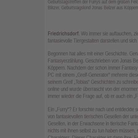
Geburtstagstreffen der Furrys auf dem großen Fel
Blitzer, Geburtstagskind Jonas Belzer aus Köppern
Friedrichsdorf
. Wo immer sie auftauchen, zi
fantasievolle Tiergestalten darstellen und sic
Begonnen hat alles mit einer Geschichte. Gena
Fantasyerzählung. Geschrieben von Jonas Belz
Köppern. Nachdem der schon immer Fantasy-
PC mit einem „Greif-Generator“ mehrere dieser
seinem Greif „Tobias“ Geschichten zu schreibe
online und wurde überrascht von der enorme
immer wieder die Frage auf, ob er auch ein „Fu
Ein „Furry“? Er forschte nach und entdeckte 
von fantasievollen tierischen Gesellen der un
Gesellen, in der Erwachsene in tierische Fant
nichts mit ihnen selbst zu tun haben müssen, s
Charakters. Dieser Charakter ist dann ihre „Fu