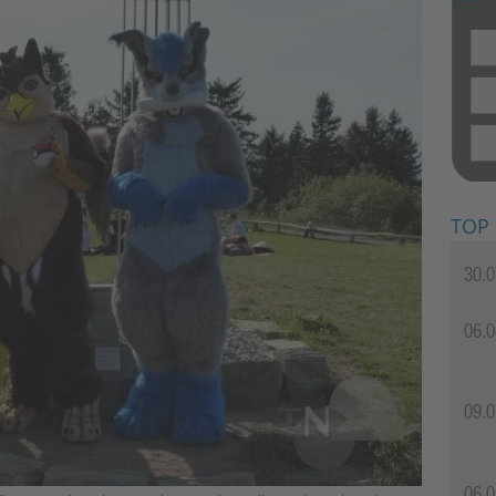
TOP
30.0
06.0
09.0
06.0