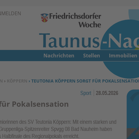
Zur Navigation springen ↓
NMELDEN
Zum Inhalt springen ↓
Nachrichten
Stellen
Immobilien
N
›
KÖPPERN
› TEUTONIA KÖPPERN SORGT FÜR POKALSENSATIO
Sport
28.05.2026
für Pokalsensation
Juniorinnen des SV Teutonia Köppern: Mit einem starken und
 Gruppenliga-Spitzenreiter Spvgg 08 Bad Nauheim haben
Halbfinale des Regionalpokals erreicht.