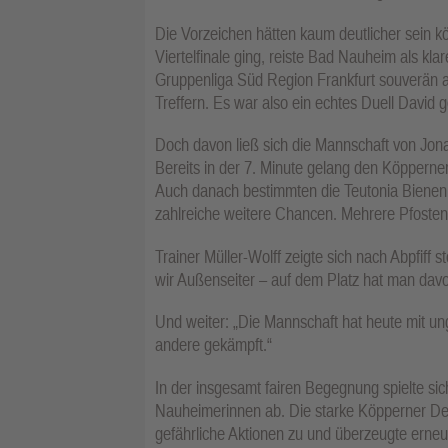
Die Vorzeichen hätten kaum deutlicher sein k
Viertelfinale ging, reiste Bad Nauheim als kl
Gruppenliga Süd Region Frankfurt souverän an
Treffern. Es war also ein echtes Duell David 
Doch davon ließ sich die Mannschaft von Jona
Bereits in der 7. Minute gelang den Köpperne
Auch danach bestimmten die Teutonia Bienen d
zahlreiche weitere Chancen. Mehrere Pfosten-
Trainer Müller-Wolff zeigte sich nach Abpfiff 
wir Außenseiter – auf dem Platz hat man davo
Und weiter: „Die Mannschaft hat heute mit ungl
andere gekämpft.“
In der insgesamt fairen Begegnung spielte s
Nauheimerinnen ab. Die starke Köpperner Def
gefährliche Aktionen zu und überzeugte erneut