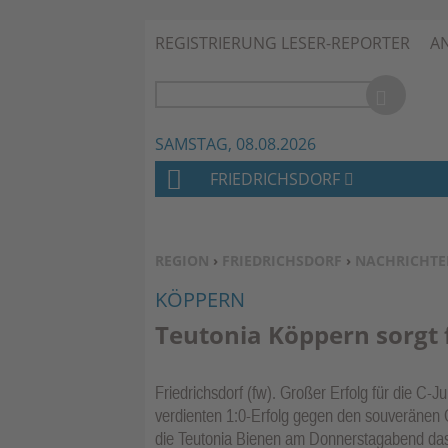
REGISTRIERUNG LESER-REPORTER
A
SAMSTAG, 08.08.2026
FRIEDRICHSDORF
H
O
M
SIE BEFINDEN SICH HIER:
REGION
›
FRIEDRICHSDORF
›
NACHRICHTE
E
KÖPPERN
Teutonia Köppern sorgt 
Friedrichsdorf (fw). Großer Erfolg für die C-
verdienten 1:0-Erfolg gegen den souveränen
die Teutonia Bienen am Donnerstagabend das 