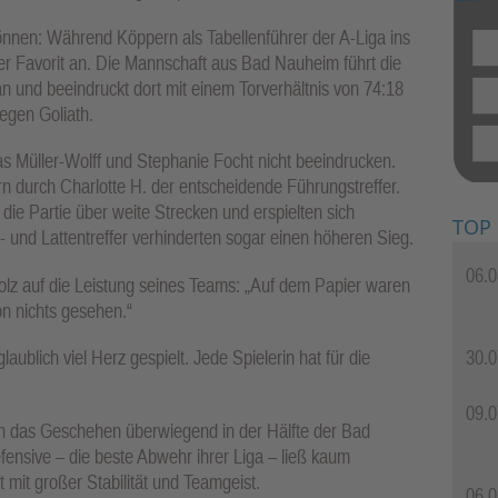
önnen: Während Köppern als Tabellenführer der A-Liga ins
arer Favorit an. Die Mannschaft aus Bad Nauheim führt die
 und beeindruckt dort mit einem Torverhältnis von 74:18
gegen Goliath.
s Müller-Wolff und Stephanie Focht nicht beeindrucken.
rn durch Charlotte H. der entscheidende Führungstreffer.
ie Partie über weite Strecken und erspielten sich
TOP
 und Lattentreffer verhinderten sogar einen höheren Sieg.
06.0
stolz auf die Leistung seines Teams: „Auf dem Papier waren
n nichts gesehen.“
30.0
aublich viel Herz gespielt. Jede Spielerin hat für die
09.0
ich das Geschehen überwiegend in der Hälfte der Bad
ensive – die beste Abwehr ihrer Liga – ließ kaum
 mit großer Stabilität und Teamgeist.
06.0