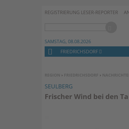
REGISTRIERUNG LESER-REPORTER
A
SAMSTAG, 08.08.2026
FRIEDRICHSDORF
H
O
M
SIE BEFINDEN SICH HIER:
REGION
›
FRIEDRICHSDORF
›
NACHRICHTE
E
SEULBERG
Frischer Wind bei den T