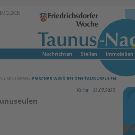
Zur Navigation springen ↓
NMELDEN
Zum Inhalt springen ↓
Nachrichten
Stellen
Immobilien
N
›
SEULBERG
› FRISCHER WIND BEI DEN TAUNUSEULEN
Kultur
31.07.2025
aunuseulen