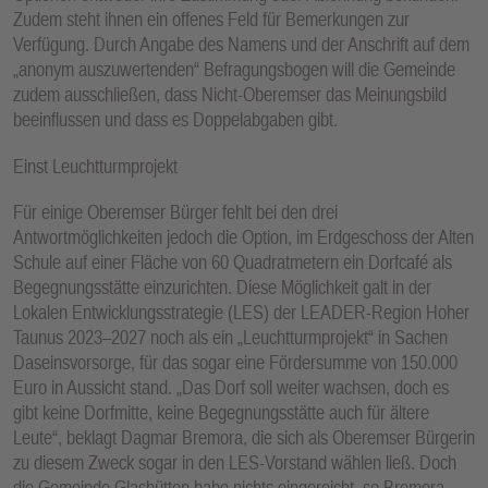
Zudem steht ihnen ein offenes Feld für Bemerkungen zur
Verfügung. Durch Angabe des Namens und der Anschrift auf dem
„anonym auszuwertenden“ Befragungsbogen will die Gemeinde
zudem ausschließen, dass Nicht-Oberemser das Meinungsbild
beeinflussen und dass es Doppelabgaben gibt.
Einst Leuchtturmprojekt
Für einige Oberemser Bürger fehlt bei den drei
Antwortmöglichkeiten jedoch die Option, im Erdgeschoss der Alten
Schule auf einer Fläche von 60 Quadratmetern ein Dorfcafé als
Begegnungsstätte einzurichten. Diese Möglichkeit galt in der
Lokalen Entwicklungsstrategie (LES) der LEADER-Region Hoher
Taunus 2023–2027 noch als ein „Leuchtturmprojekt“ in Sachen
Daseinsvorsorge, für das sogar eine Fördersumme von 150.000
Euro in Aussicht stand. „Das Dorf soll weiter wachsen, doch es
gibt keine Dorfmitte, keine Begegnungsstätte auch für ältere
Leute“, beklagt Dagmar Bremora, die sich als Oberemser Bürgerin
zu diesem Zweck sogar in den LES-Vorstand wählen ließ. Doch
die Gemeinde Glashütten habe nichts eingereicht, so Bremora,