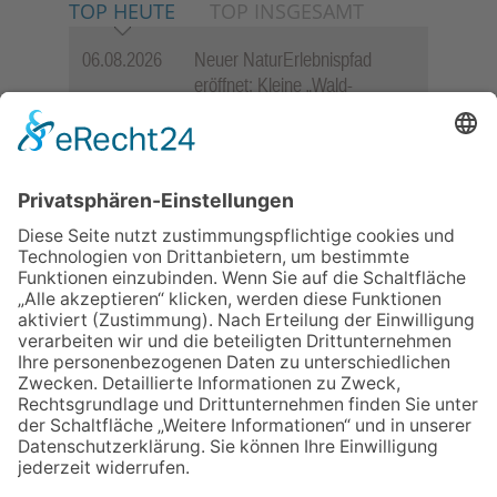
TOP HEUTE
TOP INSGESAMT
06.08.2026
Neuer NaturErlebnispfad
eröffnet: Kleine „Wald-
Detektive“ auf den Spuren der
Maus
06.08.2026
Baustellenführung führt auch in
die Zukunft der Stadt
Königstein
06.08.2026
„Rock auf der Burg“ lässt
Königstein beben
06.08.2026
„Freundschaft, das ist wie
Heimat“ – Lions-Präsident
Jürgen Rohrmann setzt auf
Gemeinschaft und Bewährtes
06.08.2026
Schulranzen schenken Kindern
einen guten Start