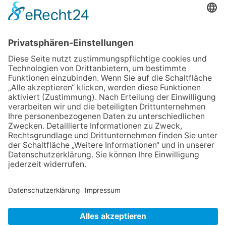
06.08.2026
Neuer NaturErlebnispfad
eröffnet: Kleine „Wald-
Detektive“ auf den Spuren der
Maus
06.08.2026
Baustellenführung führt auch in
die Zukunft der Stadt
Königstein
06.08.2026
Klinikforum zum Thema
Karpaltunnelsyndrom
06.08.2026
Gewinnspiel zum Start ins
Schuljahr
06.08.2026
„Rock auf der Burg“ lässt
Königstein beben
NACH OBEN