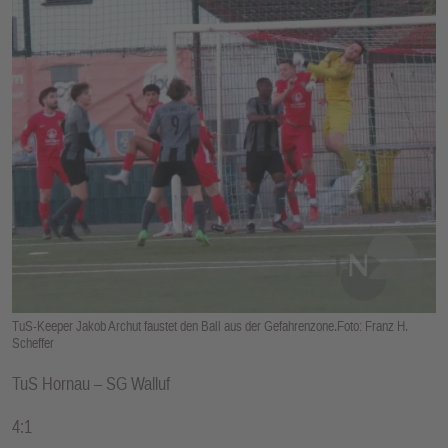
E
N
TuS-Keeper Jakob Archut faustet den Ball aus der Gefahrenzone.Foto: Franz H.
Scheffer
TuS Hornau – SG Walluf
4:1