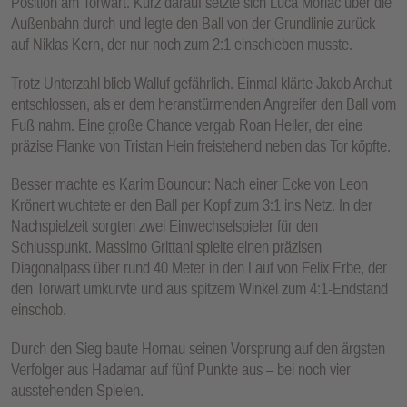
Position am Torwart. Kurz darauf setzte sich Luca Morlac über die
Außenbahn durch und legte den Ball von der Grundlinie zurück
auf Niklas Kern, der nur noch zum 2:1 einschieben musste.
Trotz Unterzahl blieb Walluf gefährlich. Einmal klärte Jakob Archut
entschlossen, als er dem heranstürmenden Angreifer den Ball vom
Fuß nahm. Eine große Chance vergab Roan Heller, der eine
präzise Flanke von Tristan Hein freistehend neben das Tor köpfte.
Besser machte es Karim Bounour: Nach einer Ecke von Leon
Krönert wuchtete er den Ball per Kopf zum 3:1 ins Netz. In der
Nachspielzeit sorgten zwei Einwechselspieler für den
Schlusspunkt. Massimo Grittani spielte einen präzisen
Diagonalpass über rund 40 Meter in den Lauf von Felix Erbe, der
den Torwart umkurvte und aus spitzem Winkel zum 4:1-Endstand
einschob.
Durch den Sieg baute Hornau seinen Vorsprung auf den ärgsten
Verfolger aus Hadamar auf fünf Punkte aus – bei noch vier
ausstehenden Spielen.