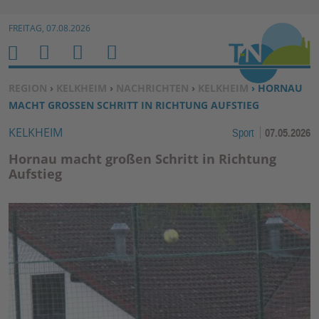
Zur Navigation springen ↓
FREITAG, 07.08.2026
Zum Inhalt springen ↓
M
S
B
H
E
U
E
O
SIE BEFINDEN SICH HIER:
REGION
›
KELKHEIM
›
NACHRICHTEN
›
KELKHEIM
› HORNAU
N
C
N
M
MACHT GROSSEN SCHRITT IN RICHTUNG AUFSTIEG
U
H
U
E
KELKHEIM
Sport
07.05.2026
E
T
N
Z
Hornau macht großen Schritt in Richtung
E
Aufstieg
R
F
U
N
K
TI
O
N