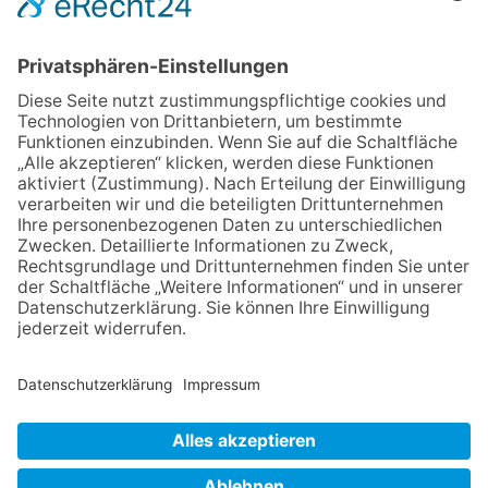
eröffnet: Kleine „Wald-
Detektive“ auf den Spuren der
Maus
06.08.2026
Baustellenführung führt auch in
die Zukunft der Stadt
Königstein
06.08.2026
Klinikforum zum Thema
Karpaltunnelsyndrom
06.08.2026
Gewinnspiel zum Start ins
Schuljahr
06.08.2026
„Rock auf der Burg“ lässt
Königstein beben
NACH OBEN
Impressum
Datenschutz
Netiquette
FAQ
AGB
Mediadaten