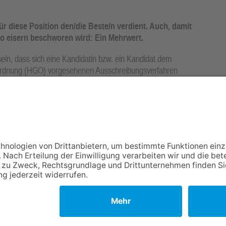
ür diese Position den/die Beste/n verdient. Auch, damit
 so eisern beschworen wird: Ein Mehrwert.
ein, dass sich eine Kandidatin bzw. ein Kandidat dem
ordnung (HGO) vorgesehenen Ausschreibungsverfahren
NACH OBEN
Impressum
Datenschutz
Netiquette
FAQ
AGB
Mediadaten
Copyright Taunus Nachrichten 2009 bis 2026
Powered by
native:media
.