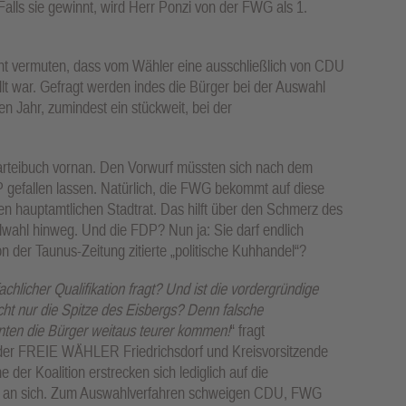
Falls sie gewinnt, wird Herr Ponzi von der FWG als 1.
t vermuten, dass vom Wähler eine ausschließlich von CDU
t war. Gefragt werden indes die Bürger bei der Auswahl
ten Jahr, zumindest ein stückweit, bei der
Parteibuch vornan. Den Vorwurf müssten sich nach dem
efallen lassen. Natürlich, die FWG bekommt auf diese
nen hauptamtlichen Stadtrat. Das hilft über den Schmerz des
wahl hinweg. Und die FDP? Nun ja: Sie darf endlich
n der Taunus-Zeitung zitierte „politische Kuhhandel“?
achlicher Qualifikation fragt? Und ist die vordergründige
ht nur die Spitze des Eisbergs? Denn falsche
nten die Bürger weitaus teurer kommen!
“ fragt
ed der FREIE WÄHLER Friedrichsdorf und Kreisvorsitzende
r Koalition erstrecken sich lediglich auf die
en an sich. Zum Auswahlverfahren schweigen CDU, FWG