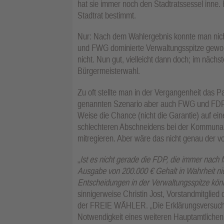
hat sie immer noch den Stadtratssessel inne. 
Stadtrat bestimmt.
Nur: Nach dem Wahlergebnis konnte man nich
und FWG dominierte Verwaltungsspitze gewoll
nicht. Nun gut, vielleicht dann doch; im nächs
Bürgermeisterwahl.
Zu oft stellte man in der Vergangenheit das 
genannten Szenario aber auch FWG und FDP g
Weise die Chance (nicht die Garantie) auf ei
schlechteren Abschneidens bei der Kommunal
mitregieren. Aber wäre das nicht genau der vo
„
Ist es nicht gerade die FDP, die immer nach f
Ausgabe von 200.000 € Gehalt in Wahrheit nic
Entscheidungen in der Verwaltungsspitze kön
sinnigerweise Christin Jost, Vorstandmitgli
der FREIE WÄHLER. „Die Erklärungsversuche de
Notwendigkeit eines weiteren Hauptamtlich