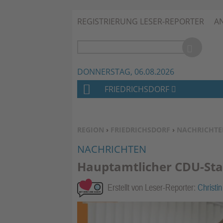
REGISTRIERUNG LESER-REPORTER
A
DONNERSTAG, 06.08.2026
FRIEDRICHSDORF
H
O
M
SIE BEFINDEN SICH HIER:
REGION
›
FRIEDRICHSDORF
›
NACHRICHTE
E
NACHRICHTEN
Hauptamtlicher CDU-Stad
Erstellt von Leser-Reporter:
Christin