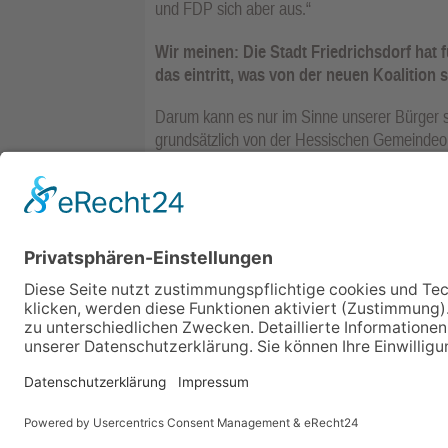
und FDP sich aber aus.“
Wir meinen: Die Stadt Friedrichsdorf hat f
das eintritt, was von der neuen Koalition
Darum kann es nur im Sinne unserer Bürger s
grundsätzlich von der Hessischen Gemeinde
stellt.
Artikel melden