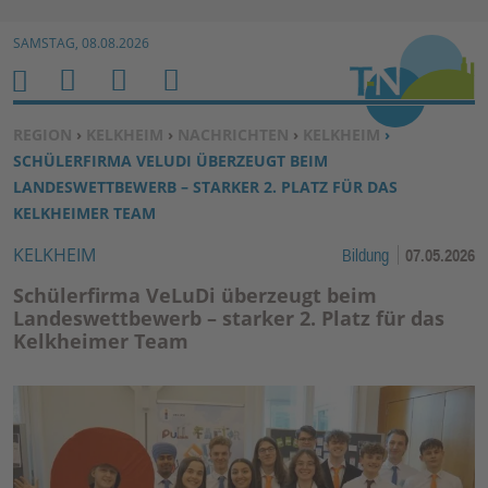
Zur Navigation springen ↓
SAMSTAG, 08.08.2026
Zum Inhalt springen ↓
M
S
B
H
E
U
E
O
SIE BEFINDEN SICH HIER:
REGION
›
KELKHEIM
›
NACHRICHTEN
›
KELKHEIM
›
N
C
N
M
SCHÜLERFIRMA VELUDI ÜBERZEUGT BEIM
U
H
U
E
LANDESWETTBEWERB – STARKER 2. PLATZ FÜR DAS
E
T
KELKHEIMER TEAM
N
Z
KELKHEIM
Bildung
07.05.2026
E
R
Schülerfirma VeLuDi überzeugt beim
F
Landeswettbewerb – starker 2. Platz für das
Kelkheimer Team
U
N
K
TI
O
N