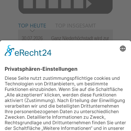
TOP HEUTE
TOP INSGESAMT
30.07.2026
Ganz Niederhöchstadt wird zur
Festmeile
06.08.2026
Jugendchor Hochtaunus
präsentiert sein neues
Programm „Changes“
23.07.2026
Zwischen Fachwerk, Wein und
Sommerabend: Der Rettershof
lädt wieder zum Weinfest ein
06.08.2026
Hisamoto und Tölke begeistern
mit Werken von Walter
Wachsmuth
09.07.2026
Wasserampel steht auf Gelb:
Stadt ruft zum Wassersparen
auf