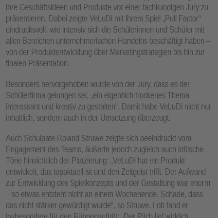
ihre Geschäftsideen und Produkte vor einer fachkundigen Jury zu
präsentieren. Dabei zeigte VeLuDi mit ihrem Spiel „Pull Factor“
eindrucksvoll, wie intensiv sich die Schülerinnen und Schüler mit
allen Bereichen unternehmerischen Handelns beschäftigt haben –
von der Produktentwicklung über Marketingstrategien bis hin zur
finalen Präsentation.
Besonders hervorgehoben wurde von der Jury, dass es der
Schülerfirma gelungen sei, „ein eigentlich trockenes Thema
interessant und kreativ zu gestalten“. Damit habe VeLuDi nicht nur
inhaltlich, sondern auch in der Umsetzung überzeugt.
Auch Schulpate Roland Struwe zeigte sich beeindruckt vom
Engagement des Teams, äußerte jedoch zugleich auch kritische
Töne hinsichtlich der Platzierung: „VeLuDi hat ein Produkt
entwickelt, das topaktuell ist und den Zeitgeist trifft. Der Aufwand
zur Entwicklung des Spielkonzepts und der Gestaltung war enorm
– so etwas entsteht nicht an einem Wochenende. Schade, dass
das nicht stärker gewürdigt wurde“, so Struwe. Lob fand er
insbesondere für den Bühnenauftritt: „Der Pitch lief wirklich