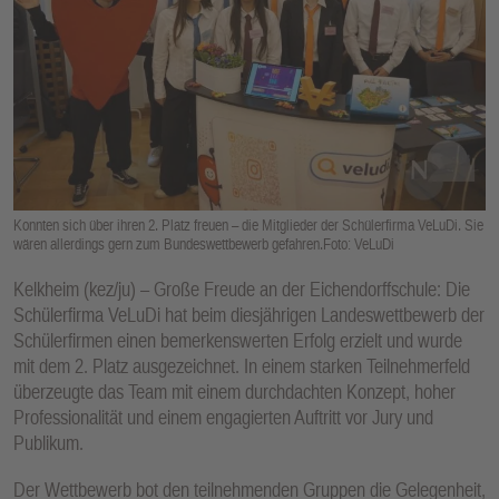
E
N
Konnten sich über ihren 2. Platz freuen – die Mitglieder der Schülerfirma VeLuDi. Sie
wären allerdings gern zum Bundeswettbewerb gefahren.Foto: VeLuDi
Kelkheim (kez/ju) – Große Freude an der Eichendorffschule: Die
Schülerfirma VeLuDi hat beim diesjährigen Landeswettbewerb der
Schülerfirmen einen bemerkenswerten Erfolg erzielt und wurde
mit dem 2. Platz ausgezeichnet. In einem starken Teilnehmerfeld
überzeugte das Team mit einem durchdachten Konzept, hoher
Professionalität und einem engagierten Auftritt vor Jury und
Publikum.
Der Wettbewerb bot den teilnehmenden Gruppen die Gelegenheit,