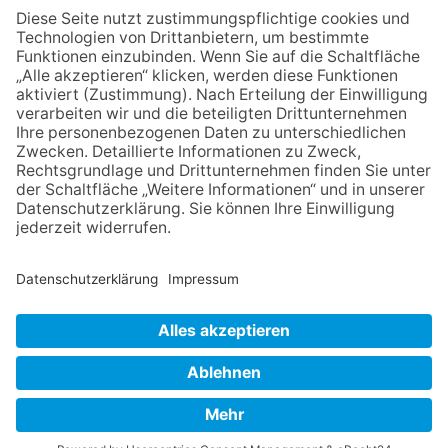
06.08.2026
Jugendchor Hochtaunus
präsentiert sein neues
Programm „Changes“
06.08.2026
„die 80er live“ – Die große
Stadiontour kommt nach
Frankfurt
06.08.2026
Hisamoto und Tölke begeistern
mit Werken von Walter
Wachsmuth
NACH OBEN
Impressum
Datenschutz
Netiquette
FAQ
AGB
Mediadaten
Copyright Taunus Nachrichten 2009 bis 2026