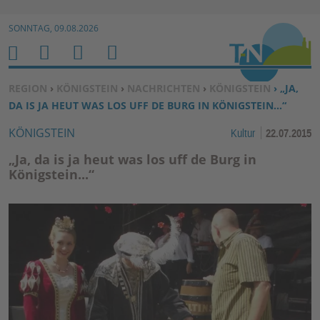
Zur Navigation springen ↓
SONNTAG, 09.08.2026
Zum Inhalt springen ↓
M
S
B
H
E
U
E
O
SIE BEFINDEN SICH HIER:
REGION
›
KÖNIGSTEIN
›
NACHRICHTEN
›
KÖNIGSTEIN
› „JA,
N
C
N
M
DA IS JA HEUT WAS LOS UFF DE BURG IN KÖNIGSTEIN...“
U
H
U
E
KÖNIGSTEIN
Kultur
22.07.2015
E
T
N
Z
„Ja, da is ja heut was los uff de Burg in
E
Königstein...“
R
F
U
N
K
TI
O
N