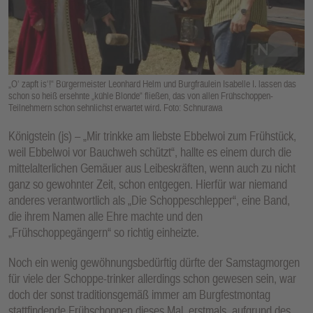
E
N
„O‘ zapft is‘!“ Bürgermeister Leonhard Helm und Burgfräulein Isabelle I. lassen das
schon so heiß ersehnte „kühle Blonde“ fließen, das von allen Frühschoppen-
Teilnehmern schon sehnlichst erwartet wird. Foto: Schnurawa
Königstein (js) – „Mir trinkke am liebste Ebbelwoi zum Frühstück,
weil Ebbelwoi vor Bauchweh schützt“, hallte es einem durch die
mittelalterlichen Gemäuer aus Leibeskräften, wenn auch zu nicht
ganz so gewohnter Zeit, schon entgegen. Hierfür war niemand
anderes verantwortlich als „Die Schoppeschlepper“, eine Band,
die ihrem Namen alle Ehre machte und den
„Frühschoppegängern“ so richtig einheizte.
Noch ein wenig gewöhnungsbedürftig dürfte der Samstagmorgen
für viele der Schoppe-trinker allerdings schon gewesen sein, war
doch der sonst traditionsgemäß immer am Burgfestmontag
stattfindende Frühschoppen dieses Mal, erstmals, aufgrund des