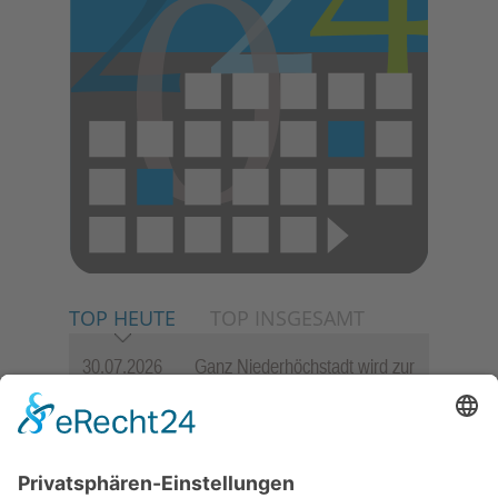
TOP HEUTE
TOP INSGESAMT
30.07.2026
Ganz Niederhöchstadt wird zur
Festmeile
23.07.2026
Zwischen Fachwerk, Wein und
Sommerabend: Der Rettershof
lädt wieder zum Weinfest ein