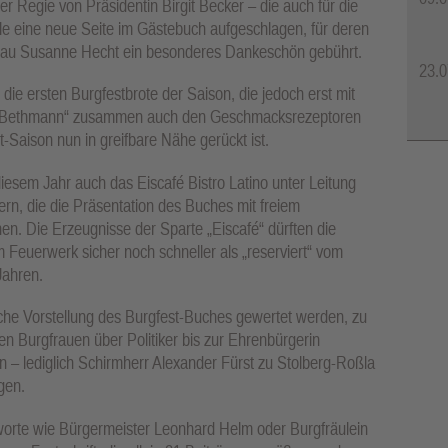
er Regie von Präsidentin Birgit Becker – die auch für die
ile eine neue Seite im Gästebuch aufgeschlagen, für deren
gfrau Susanne Hecht ein besonderes Dankeschön gebührt.
23.0
ie ersten Burgfestbrote der Saison, die jedoch erst mit
n Bethmann“ zusammen auch den Geschmacksrezeptoren
t-Saison nun in greifbare Nähe gerückt ist.
iesem Jahr auch das Eiscafé Bistro Latino unter Leitung
rn, die die Präsentation des Buches mit freiem
n. Die Erzeugnisse der Sparte „Eiscafé“ dürften die
Feuerwerk sicher noch schneller als „reserviert“ vom
Jahren.
eiche Vorstellung des Burgfest-Buches gewertet werden, zu
n Burgfrauen über Politiker bis zur Ehrenbürgerin
 – lediglich Schirmherr Alexander Fürst zu Stolberg-Roßla
gen.
ßworte wie Bürgermeister Leonhard Helm oder Burgfräulein