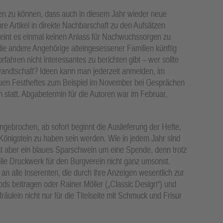
hlen zu können, dass auch in diesem Jahr wieder neue
e Artikel in direkte Nachbarschaft zu den Aufsätzen
scheint es einmal keinen Anlass für Nachwuchssorgen zu
die andere Angehörige alteingesessener Familien künftig
ahren nicht interessantes zu berichten gibt – wer sollte
wandtschaft? Ideen kann man jederzeit anmelden, im
euen Festheftes zum Beispiel im November bei Gesprächen
statt, Abgabetermin für die Autoren war im Februar,
angebrochen, ab sofort beginnt die Auslieferung der Hefte,
 Königstein zu haben sein werden. Wie in jedem Jahr sind
t aber ein blaues Sparschwein um eine Spende, denn trotz
olle Druckwerk für den Burgverein nicht ganz umsonst.
n alle Inserenten, die durch ihre Anzeigen wesentlich zur
ods beitragen oder Rainer Möller („Classic Design“) und
räulein nicht nur für die Titelseite mit Schmuck und Frisur