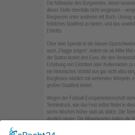
Die Nähstube des Burgvereins, deren neuestes W
dieser Stelle ebenfalls nicht vergessen – verg
Burgverein unter anderem mit Buch, Umzug u
fröhliches Stadtfest zu bieten, und das unabh
Eintritts.
Über eine Spende in die blauen Sparschweine
auch „Flagge zeigen“, indem sie ab Mitte Mai 
der Button kostet drei Euro, die den Veranstal
Erhöhung von Eintritten oder Kellermieten zu 
ein historisches Vorbild aus gar nicht allzu l
Burgfestes nämlich mit wehenden Wimpeln, eb
großen Stadtfest leistet.
Wegen der Fußball-Europameisterschaft stehe
Termindruck, wie das Fest selbst findet in d
sechs Wochen früher statt als üblich. Die Ter
deutlich nieder: Die Mitwirkenden halten die 
vor Sonnenuntergang in die Kamera, was dem