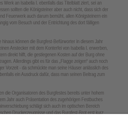
erk an Isabella I. ebenfalls das Titelblatt ziert, sei an
essen sollten die Königsteiner aber auch nicht, dass sich der
nd Feuerwerk auch darum bemüht, allen Königsteinern ein
ängig vom Besuch und der Entrichtung des dort fälligen
 hinaus können die Burgfest-Befürworter in diesem Jahr
einen Anstecker mit dem Konterfei von Isabella I. erwerben,
tern direkt hilft, die gestiegenen Kosten auf der Burg ohne
tragen. Allerdings gibt es für das „Flagge zeigen“ auch noch
anger Vorzeit - da schmückte man seine Häuser anlässlich des
enfalls ein Ausdruck dafür, dass man seinen Beitrag zum
n die Organisatoren des Burgfestes bereits unter hohem
iesem Jahr auch Präsentation des zugehörigen Festbuches
minverschiebung schlägt sich auch im optischen Bereich
frischen Druckerzeugnisse und das Burgfest-Brot erst kurz
 einen oder der anderen ein „Halbmondgesicht“ beschert.