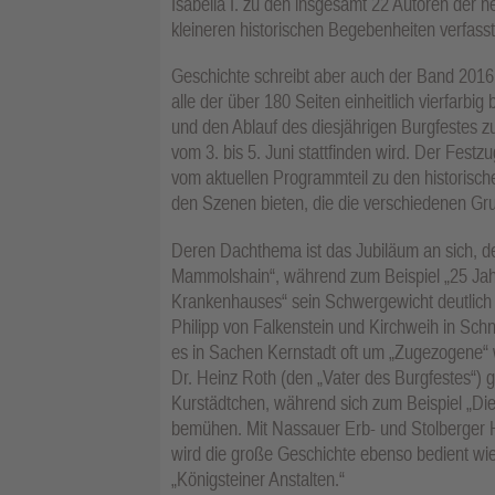
Isabella I. zu den insgesamt 22 Autoren der ne
kleineren historischen Begebenheiten verfasst
Geschichte schreibt aber auch der Band 2016 
alle der über 180 Seiten einheitlich vierfarbig
und den Ablauf des diesjährigen Burgfestes 
vom 3. bis 5. Juni stattfinden wird. Der Fest
vom aktuellen Programmteil zu den historisch
den Szenen bieten, die die verschiedenen Gr
Deren Dachthema ist das Jubiläum an sich, der
Mammolshain“, während zum Beispiel „25 Jahre
Krankenhauses“ sein Schwergewicht deutlich
Philipp von Falkenstein und Kirchweih in Schn
es in Sachen Kernstadt oft um „Zugezogene“ 
Dr. Heinz Roth (den „Vater des Burgfestes“) 
Kurstädtchen, während sich zum Beispiel „Die
bemühen. Mit Nassauer Erb- und Stolberger 
wird die große Geschichte ebenso bedient wie
„Königsteiner Anstalten.“