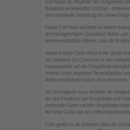
Dort haben die Mitglieder des Burgvereins unt
Redaktion verantwortlich zeichnet – mittlerwe
stets individuelle Gestaltung der Hohen Bur
Bäcker Emil Hees spendiert zu diesem Anlass d
dem handgefertigten Spundekäs‘ Marke „vo
unmissverständlich mitteilen, dass die Burgfes
Neben Kurbad-Chefin Almut Boller gehört in d
von Salvatrice De Crescenzo zu den Gastgebe
Panoramablick auf das Festgelände ermögliche
ohnehin schon begehrten Terrassenplätze zum 
Markt verschwinden lassen als in den letzten 
Als Generalprobe kann sicherlich die erfolgr
der sich Prominenz von Burgfräulein und Hohe
Annemarie Ramm reichlich eingefunden hatten
ließ seine Grüße aus der Entfernung überbrin
Dafür gehört er als Schreiber eines der Gru