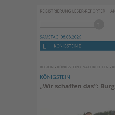
REGISTRIERUNG LESER-REPORTER
A
SAMSTAG, 08.08.2026
KÖNIGSTEIN
H
O
M
SIE BEFINDEN SICH HIER:
REGION
›
KÖNIGSTEIN
›
NACHRICHTEN
›
K
E
KÖNIGSTEIN
„Wir schaffen das“: Burg