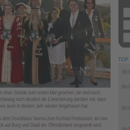
TOP
30.0
06.0
als einer Stunde zum ersten Mal gesehen, sie sind noch
chwang noch deutlich die Erleichterung darüber mit, dass
ches auch in diesem Jahr wieder hingehauen hat.
06.0
t aus dem Druckhaus Taunus zum Kurbad-Restaurant, wo das
 auf Burg und Stadt der Öffentlichkeit vorgestellt wird.
09.0