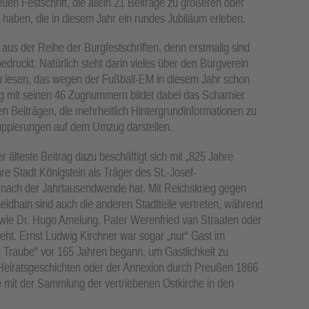
uen Festschrift, die allein 21 Beiträge zu größeren oder
 haben, die in diesem Jahr ein rundes Jubiläum erleben.
aus der Reihe der Burgfestschriften, denn erstmalig sind
 bedruckt. Natürlich steht darin vieles über den Burgverein
zu lesen, das wegen der Fußball-EM in diesem Jahr schon
zug mit seinen 46 Zugnummern bildet dabei das Scharnier
en Beiträgen, die mehrheitlich Hintergrundinformationen zu
uppierungen auf dem Umzug darstellen.
 älteste Beitrag dazu beschäftigt sich mit „825 Jahre
 Stadt Königstein als Träger des St.-Josef-
 nach der Jahrtausendwende hat. Mit Reichskrieg gegen
eidhain sind auch die anderen Stadtteile vertreten, während
wie Dr. Hugo Amelung, Pater Werenfried van Straaten oder
geht. Ernst Ludwig Kirchner war sogar „nur“ Gast im
 Traube“ vor 165 Jahren begann, um Gastlichkeit zu
Heiratsgeschichten oder der Annexion durch Preußen 1866
 mit der Sammlung der vertriebenen Ostkirche in den