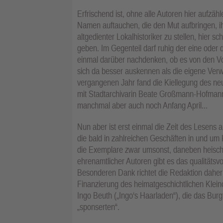
Erfrischend ist, ohne alle Autoren hier aufzä
Namen auftauchen, die den Mut aufbringen, ihr
altgedienter Lokalhistoriker zu stellen, hier 
geben. Im Gegenteil darf ruhig der eine oder 
einmal darüber nachdenken, ob es von den Vorf
sich da besser auskennen als die eigene Ver
vergangenen Jahr fand die Kiellegung des n
mit Stadtarchivarin Beate Großmann-Hofmann 
manchmal aber auch noch Anfang April...
Nun aber ist erst einmal die Zeit des Lesens 
die bald in zahlreichen Geschäften in und um
die Exemplare zwar umsonst, daneben heisch
ehrenamtlicher Autoren gibt es das qualitätsv
Besonderen Dank richtet die Redaktion daher a
Finanzierung des heimatgeschichtlichen Klein
Ingo Beuth („Ingo‘s Haarladen“), die das Burgf
„sponserten“.