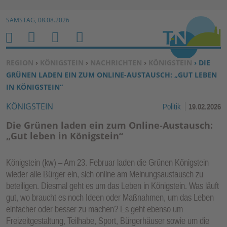
Zur Navigation springen ↓
SAMSTAG, 08.08.2026
Zum Inhalt springen ↓
M
S
B
H
E
U
E
O
SIE BEFINDEN SICH HIER:
REGION
›
KÖNIGSTEIN
›
NACHRICHTEN
›
KÖNIGSTEIN
› DIE
N
C
N
M
GRÜNEN LADEN EIN ZUM ONLINE-AUSTAUSCH: „GUT LEBEN
U
H
U
E
IN KÖNIGSTEIN“
E
T
KÖNIGSTEIN
Politik
19.02.2026
N
Z
E
Die Grünen laden ein zum Online-Austausch:
R
„Gut leben in Königstein“
F
U
Königstein (kw) – Am 23. Februar laden die Grünen Königstein
N
wieder alle Bürger ein, sich online am Meinungsaustausch zu
K
beteiligen. Diesmal geht es um das Leben in Königstein. Was läuft
TI
gut, wo braucht es noch Ideen oder Maßnahmen, um das Leben
einfacher oder besser zu machen? Es geht ebenso um
O
Freizeitgestaltung, Teilhabe, Sport, Bürgerhäuser sowie um die
N