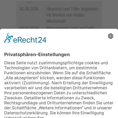
06.08.2026
Hisamoto und Tölke begeistern
mit Werken von Walter
Wachsmuth
09.07.2026
Wasserampel steht auf Gelb:
Stadt ruft zum Wassersparen
auf
10.05.2026
Hauptamtlicher CDU-Stadtrat
für Friedrichsdorf?
12.05.2026
Zweisprachige Lesung im 7.
Himmel: Vom Geschenk zum
60. Geburtstag zur Autoren-
Karriere
11.05.2026
FREIE WÄHLER Bad
Homburg starten
Bürgerumfrage für Berliner
Siedlung und
Gartenfeldsiedlung